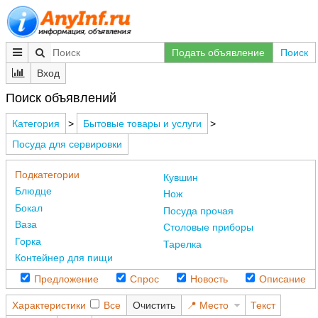
Подать объявление
Поиск
Вход
Поиск объявлений
Категория
>
Бытовые товары и услуги
>
Посуда для сервировки
Подкатегории
Кувшин
Блюдце
Нож
Бокал
Посуда прочая
Ваза
Столовые приборы
Горка
Тарелка
Контейнер для пищи
Предложение
Спрос
Новость
Описание
Характеристики
Все
Очистить
Место
Текст