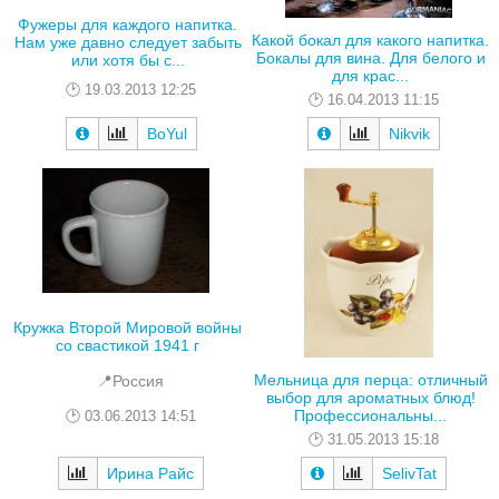
Фужеры для каждого напитка.
Какой бокал для какого напитка.
Нам уже давно следует забыть
Бокалы для вина. Для белого и
или хотя бы с...
для крас...
19.03.2013 12:25
16.04.2013 11:15
BoYul
Nikvik
Кружка Второй Мировой войны
со свастикой 1941 г
Мельница для перца: отличный
📍Россия
выбор для ароматных блюд!
Профессиональны...
03.06.2013 14:51
31.05.2013 15:18
Ирина Райс
SelivTat