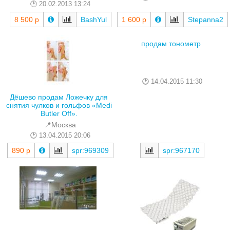
20.02.2013 13:24
8 500 р
BashYul
1 600 р
Stepanna2
продам тонометр
14.04.2015 11:30
Дёшево продам Ложечку для
снятия чулков и гольфов «Medi
Butler Off».
📍Москва
13.04.2015 20:06
spr:967170
890 р
spr:969309