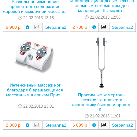
Многофункциональные весы со
Раздельное измерение
съемным ложементом для
процентного содержания
младенцев. Вы может...
жировой и мыщечной массы в...
22.02.2013 12:56
22.02.2013 13:18
5 900 р
Stepanna2
2 700 р
Stepanna2
Интенсивный массаж ног
благодаря 8 вращающимся
Практичные камертоны
массажным шарикам Прия...
позволяют провести
диагностику быстро и просто.
22.02.2013 13:01
К...
21.02.2013 11:01
2 300 р
Stepanna2
6 699 р
Stepanna2