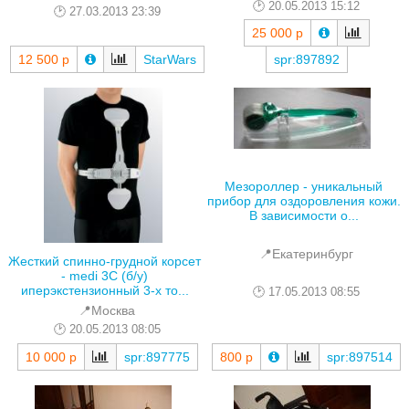
20.05.2013 15:12
27.03.2013 23:39
25 000 р
12 500 р
StarWars
spr:897892
Мезороллер - уникальный
прибор для оздоровления кожи.
В зависимости о...
📍Екатеринбург
Жесткий спинно-грудной корсет
- medi 3C (б/у)
иперэкстензионный 3-х то...
17.05.2013 08:55
📍Москва
20.05.2013 08:05
800 р
spr:897514
10 000 р
spr:897775