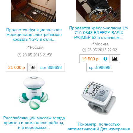
Продается кресло-коляска LY-
Продается функциональная
710-0648 BREEZY BASIX
медицинская электрическая
РАЗМЕР 52 в отличном...
кровать YG-3 в отли...
📍Москва
📍Россия
23.05.2013 22:02
23.05.2013 21:58
19 500 р
21 000 р
spr:898698
spr:898698
Расслабляющий массаж всегда
приятен и дома после работы,
Тонометр, полностью
и в перерывах...
автоматический Для измерения