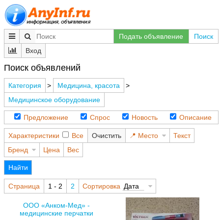
Подать объявление
Поиск
Вход
Поиск объявлений
Категория
>
Медицина, красота
>
Медицинское оборудование
Предложение
Спрос
Новость
Описание
Характеристики
Все
Очистить
Место
Текст
Бренд
Цена
Вес
Найти
Страница
1 - 2
2
Сортировка
Дата
ООО «Анком-Мед» -
медицинские перчатки