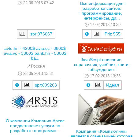
22.06.2015 07:42
Вся информация для
разработки сайтов:
программирование,
интерфейсы, ди...
17.02.2013 10:39
spr:976067
Priz 555
avto.hn - 4200$ avia.cc - 3800$
avia.vc - 3800$ bank.hn - 5300$
ba...
JavaScript описание,
справочник, учебник, книги,
📍Россия
обсуждение
28.05.2013 13:31
17.02.2013 13:33
spr:899263
Идеал
О компании Компания Арсис
предоставляет услуги по
разработке программн...
Компания «Компьюлинк»
является оганизацией которая