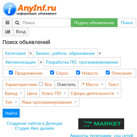
Подать объявление
Поиск
Вход
Поиск объявлений
Категория
>
Бизнес, работа, образование
>
Автоматизация
>
Разработка ПО, программирование
Предложение
Спрос
Новость
Описание
Характеристики
Все
Очистить
Место
Текст
Бренд
Цена
Класс ПО
Сферы деятельности
Тип
Язык программирования
Найти
Создание сайтов в Донецке.
Студия Alex дизайн.
Аккаунты телеграмм, соц сетей