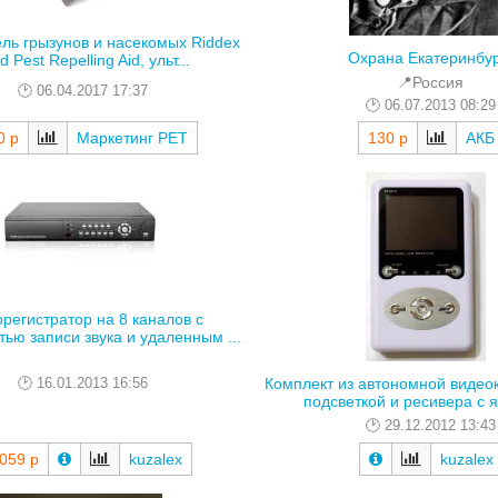
ль грызунов и насекомых Riddex
Охрана Екатеринбу
 Pest Repelling Aid, ульт...
📍Россия
06.04.2017 17:37
06.07.2013 08:29
0 р
Маркетинг РЕТ
130 р
АКБ
регистратор на 8 каналов с
ью записи звука и удаленным ...
16.01.2013 16:56
Комплект из автономной видео
подсветкой и ресивера с я
29.12.2012 13:43
 059 р
kuzalex
kuzalex