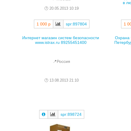
в лю
20.05.2013 10:19
1 000 р
spr:897804
1 0
Интернет магазин систем безопасности
Охрана 
www.istrax.ru 89255451400
Петербур
📍Россия
13.08.2013 21:10
spr:898724