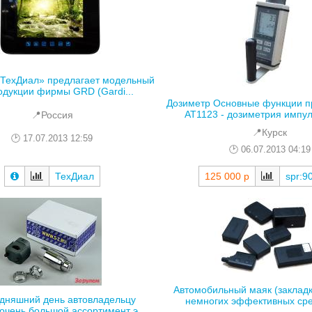
ТехДиал» предлагает модельный
одукции фирмы GRD (Gardi...
Дозиметр Основные функции п
АТ1123 - дозиметрия импуль
📍Россия
📍Курск
17.07.2013 12:59
06.07.2013 04:19
ТехДиал
125 000 р
spr:9
Автомобильный маяк (закладк
одняшний день автовладельцу
немногих эффективных средс
очень большой ассортимент э...