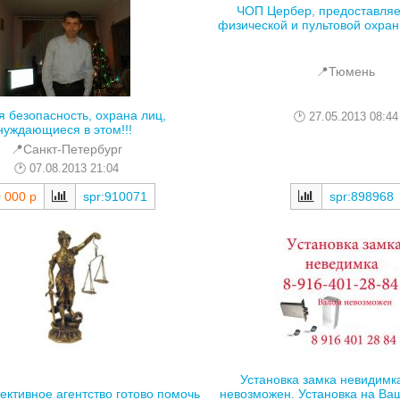
ЧОП Цербер, предоставляе
физической и пультовой охраны
📍Тюмень
я безопасность, охрана лиц,
27.05.2013 08:44
нуждающиеся в этом!!!
📍Санкт-Петербург
07.08.2013 21:04
 000 р
spr:910071
spr:898968
Установка замка невидимк
ективное агентство готово помочь
невозможен. Установка на Вашу