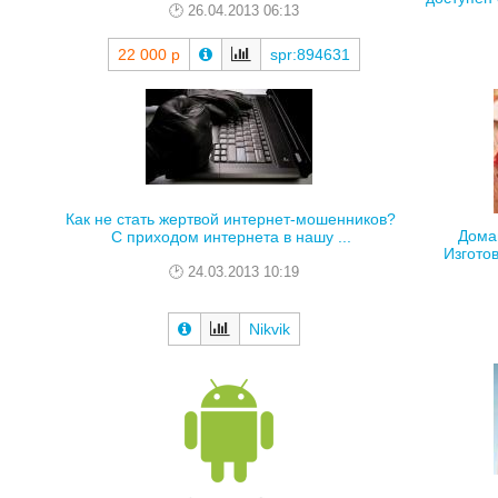
26.04.2013 06:13
22 000 р
spr:894631
Как не стать жертвой интернет-мошенников?
Дома
С приходом интернета в нашу ...
Изгото
24.03.2013 10:19
Nikvik