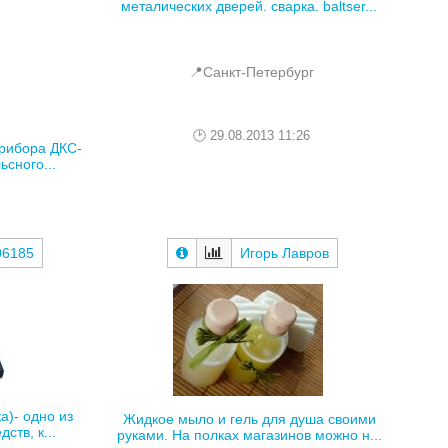
металических дверей. сварка. baltser...
📍Санкт-Петербург
29.08.2013 11:26
рибора ДКС-
сного...
06185
Игорь Лавров
а)- одно из
Жидкое мыло и гель для душа своими
тв, к...
руками. На полках магазинов можно н...