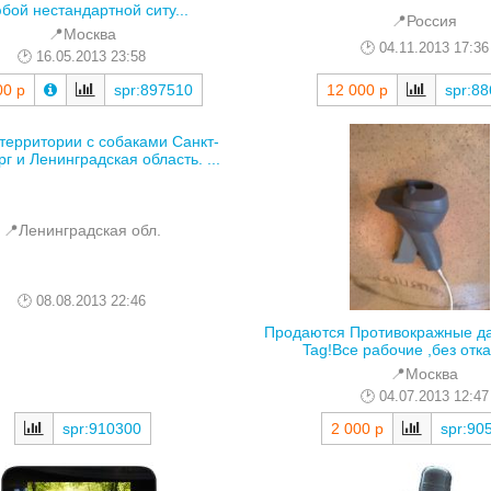
бой нестандартной ситу...
📍Россия
📍Москва
04.11.2013 17:36
16.05.2013 23:58
00 р
spr:897510
12 000 р
spr:8
территории с собаками Санкт-
г и Ленинградская область. ...
📍Ленинградская обл.
08.08.2013 22:46
Продаются Противокражные да
Tag!Все рабочие ,без отказ
📍Москва
04.07.2013 12:47
spr:910300
2 000 р
spr:90