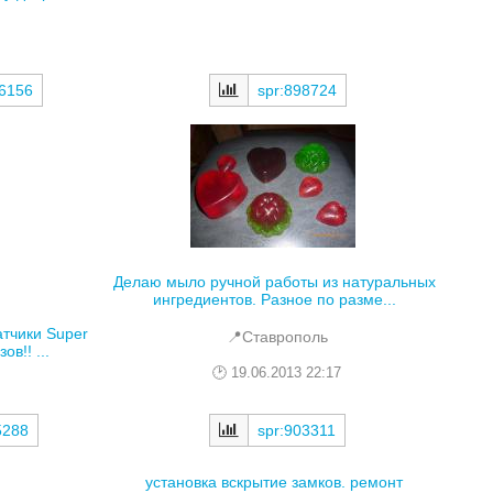
86156
spr:898724
Делаю мыло ручной работы из натуральных
ингредиентов. Разное по разме...
тчики Super
📍Ставрополь
ов!! ...
19.06.2013 22:17
spr:903311
5288
установка вскрытие замков. ремонт