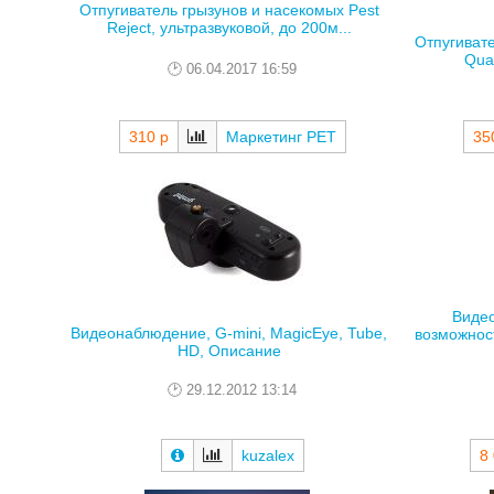
Отпугиватель грызунов и насекомых Pest
Reject, ультразвуковой, до 200м...
Отпугивате
Quad
06.04.2017 16:59
310 р
Маркетинг РЕТ
35
Видео
Видеонаблюдение, G-mini, MagicEye, Tube,
возможност
HD, Описание
29.12.2012 13:14
kuzalex
8