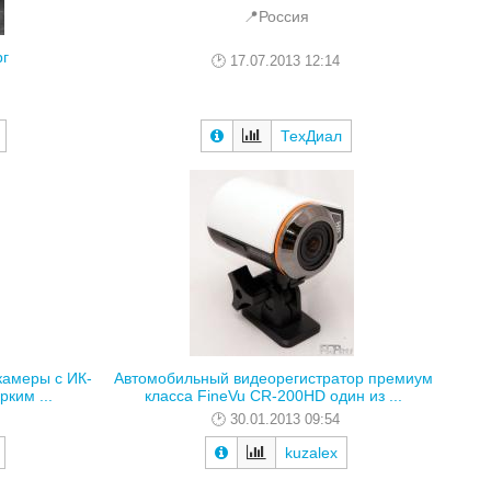
📍Россия
рг
17.07.2013 12:14
ТехДиал
камеры с ИК-
Автомобильный видеорегистратор премиум
рким ...
класса FineVu CR-200HD один из ...
30.01.2013 09:54
kuzalex