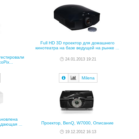
Full HD 3D проектор для домашнего
кинотеатра на базе ведущей на рынке ...
тестировали
24.01.2013 19:21
oPix...
Milena
тановлена
Проектор, BenQ, W7000, Описание
дающая ...
19.12.2012 16:13