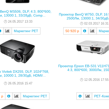
BenQ MS506, DLP, 4:3, 800*600,
Проектор BenQ W750, DLP, 16:
, 13000:1, 33/28дБ, Comp...
2500Лм, 13000:1, 34/30дБ,
24.05.2017 13:33
02.03.2017 16:31
Маркетинг РЕТ
50 920 р
Марке
Проектор Epson EB-S31 V11H7
4:3, 800*600, 3000Лм, 1500
 Vivitek DX255, DLP, 1024*768,
, 10000:1, 28/30дБ, HDMI/...
12.05.2016 17:55
26.05.2016 15:47
 р
Маркетинг РЕТ
РЕТ-Ком