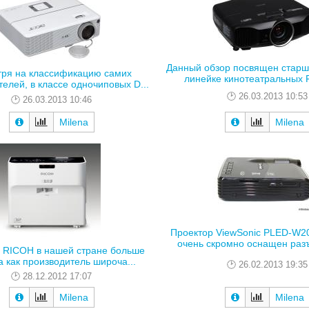
Данный обзор посвящен старш
ря на классификацию самих
линейке кинотеатральных Fu
елей, в классе одночиповых D...
26.03.2013 10:53
26.03.2013 10:46
Milena
Milena
Проектор ViewSonic PLED-W20
очень скромно оснащен разъ
 RICOH в нашей стране больше
а как производитель широча...
26.02.2013 19:35
28.12.2012 17:07
Milena
Milena