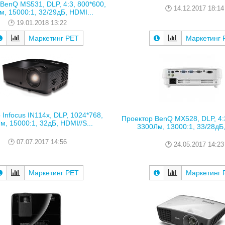
BenQ MS531, DLP, 4:3, 800*600,
14.12.2017 18:14
, 15000:1, 32/29дБ, HDMI...
19.01.2018 13:22
Маркетинг РЕТ
Маркетинг 
 Infocus IN114x, DLP, 1024*768,
Проектор BenQ MX528, DLP, 4:
м, 15000:1, 32дБ, HDMI//S...
3300Лм, 13000:1, 33/28дБ,
07.07.2017 14:56
24.05.2017 14:23
Маркетинг РЕТ
Маркетинг 