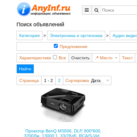
Поиск объявлений
Категория
>
Электроника и оргтехника
>
Аудио видео
Предложение
Характеристики
Все
Очистить
Место
Текст
Найти
Страница
1 - 2
2
Сортировка
Дата
Проектор BenQ MS506, DLP, 800*600,
3200Лм, 13000:1, 33/28дБ, RCA/S-Vid...