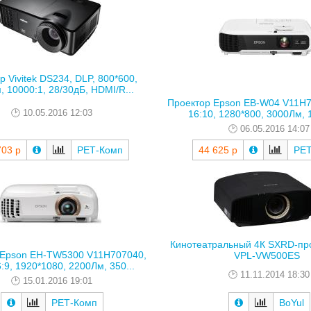
р Vivitek DS234, DLP, 800*600,
 10000:1, 28/30дБ, HDMI/R...
Проектор Epson EB-W04 V11H7
10.05.2016 12:03
16:10, 1280*800, 3000Лм, 1
06.05.2016 14:07
703 р
РЕТ-Комп
44 625 р
РЕТ
Кинотеатральный 4К SXRD-пр
 Epson EH-TW5300 V11H707040,
VPL-VW500ES
:9, 1920*1080, 2200Лм, 350...
11.11.2014 18:30
15.01.2016 19:01
РЕТ-Комп
BoYul