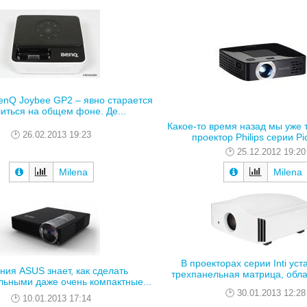
enQ Joybee GP2 – явно старается
иться на общем фоне. Де...
Какое-то время назад мы уже 
26.02.2013 19:23
проектор Philips серии Pic
25.12.2012 19:20
Milena
Milena
В проекторах серии Inti ус
ния ASUS знает, как сделать
трехпанельная матрица, обла
ьными даже очень компактные...
30.01.2013 12:28
10.01.2013 17:14