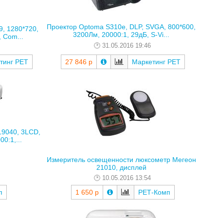
Проектор Optoma S310e, DLP, SVGA, 800*600,
9, 1280*720,
3200Лм, 20000:1, 29дБ, S-Vi...
 Com...
31.05.2016 19:46
тинг РЕТ
27 846 р
Маркетинг РЕТ
19040, 3LCD,
0:1,...
Измеритель освещенности люксометр Мегеон
21010, дисплей
10.05.2016 13:54
п
1 650 р
РЕТ-Комп