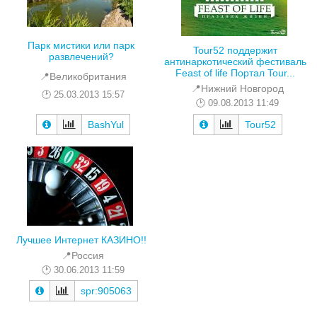
Парк мистики или парк
Tour52 поддержит
развлечений?
антинаркотический фестиваль
Feast of life Портал Tour...
📍Великобритания
📍Нижний Новгород
25.03.2013 15:57
09.08.2013 11:49
BashYul
Tour52
Лучшее Интернет КАЗИНО!!
📍Россия
30.06.2013 11:59
spr:905063