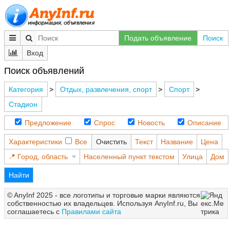
Подать объявление
Поиск
Вход
Поиск объявлений
Категория
>
Отдых, развлечения, спорт
>
Спорт
>
Стадион
Предложение
Спрос
Новость
Описание
Характеристики
Все
Очистить
Текст
Название
Цена
Город, область
Населенный пункт текстом
Улица
Дом
Найти
© AnyInf 2025 - все логотипы и торговые марки являются
собственностью их владельцев. Используя AnyInf.ru, Вы
соглашаетесь с
Правилами сайта