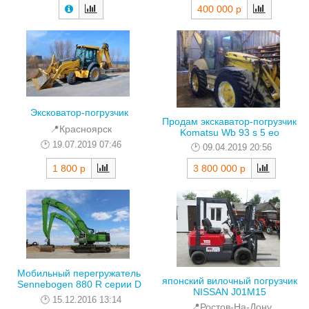
400 000 р
Эксковатор-погрузчик
Продам экскаватор-погрузчик
📍Красноярск
Komatsu Wb 93 s 5 eo
19.07.2019 07:46
09.04.2019 20:56
1 800 р
3 800 000 р
Мобильный перегружатель
японский вилочный погрузчик
Sennebogen 880 R серии D
NISSAN J01M15
15.12.2016 13:14
📍Ростов-На-Дону