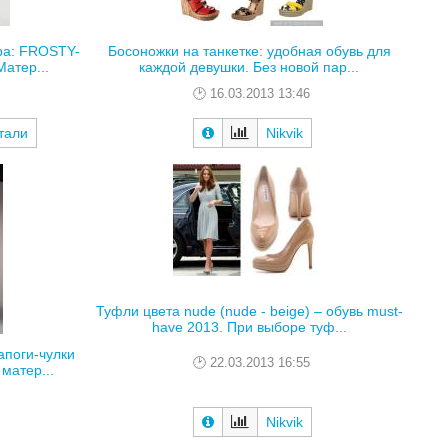
ра: FROSTY-
Босоножки на танкетке: удобная обувь для
атер...
каждой девушки. Без новой пар...
16.03.2013 13:46
тали
Nikvik
Туфли цвета nude (nude - beige) – обувь must-
have 2013. При выборе туф...
апоги-чулки
22.03.2013 16:55
матер...
Nikvik