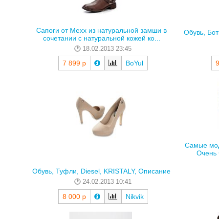
Сапоги от Mexx из натуральной замши в
Обувь, Бот
сочетании с натуральной кожей ко...
18.02.2013 23:45
7 899 р
BoYul
9
Самые мод
Очень 
Обувь, Туфли, Diesel, KRISTALY, Описание
24.02.2013 10:41
8 000 р
Nikvik