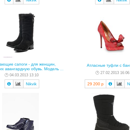
Nikvik
Nikvik
ающие сапоги - для женщин,
Атласные туфли с ба
 авангардную обувь. Модель ...
27.02.2013 16:06
04.03.2013 13:10
Nikvik
29 200 р
N