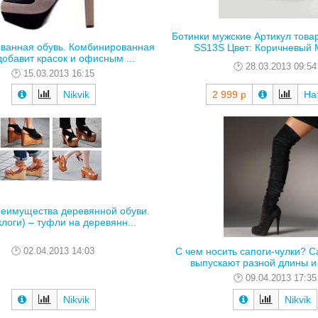
Ботинки мужские Артикул това
ванная обувь. Комбинированная
SS13S Цвет: Коричневый М
добавит красок и офисным ...
28.03.2013 09:54
15.03.2013 16:15
Nikvik
2 999 р
На
реимущества деревянной обуви.
клоги) – туфли на деревянн...
02.04.2013 14:03
С чем носить сапоги-чулки? С
выпускают разной длины и 
09.04.2013 17:35
Nikvik
Nikvik