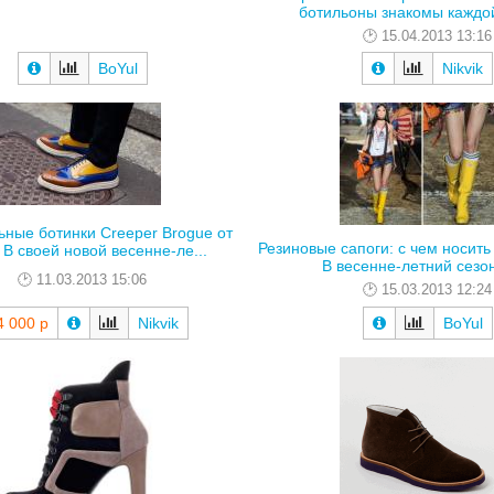
ботильоны знакомы каждой
15.04.2013 13:16
BoYul
Nikvik
ные ботинки Creeper Brogue от
Резиновые сапоги: с чем носить
 В своей новой весенне-ле...
В весенне-летний сезон,
11.03.2013 15:06
15.03.2013 12:24
4 000 р
Nikvik
BoYul