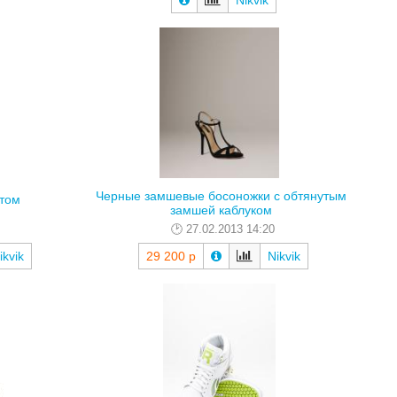
Nikvik
Черные замшевые босоножки с обтянутым
нтом
замшей каблуком
27.02.2013 14:20
ikvik
29 200 р
Nikvik