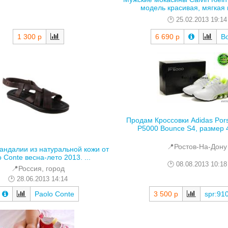
модель красивая, мягкая и
25.02.2013 19:14
1 300 р
6 690 р
B
Продам Кроссовки Adidas Por
P5000 Bounce S4, размер 40
📍Ростов-На-Дону
андалии из натуральной кожи от
 Conte весна-лето 2013. ...
08.08.2013 10:18
📍Россия, город
28.06.2013 14:14
3 500 р
spr:91
Paolo Conte