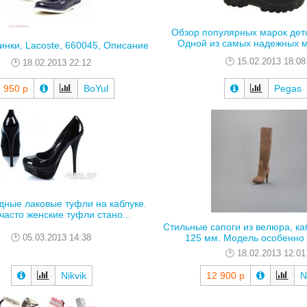
Обзор популярных марок детс
Одной из самых надежных ма
инки, Lacoste, 660045, Описание
15.02.2013 18:08
18.02.2013 22:12
 950 р
BoYul
Pegas
ные лаковые туфли на каблуке.
часто женские туфли стано...
Стильные сапоги из велюра, ка
05.03.2013 14:38
125 мм. Модель особенно 
18.02.2013 12:01
Nikvik
12 900 р
N