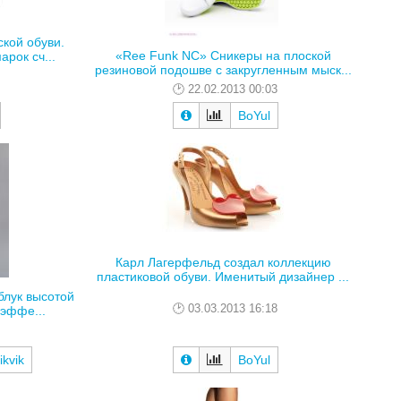
кой обуви.
«Ree Funk NC» Сникеры на плоской
рок сч...
резиновой подошве с закругленным мыск...
22.02.2013 00:03
BoYul
Карл Лагерфельд создал коллекцию
пластиковой обуви. Именитый дизайнер ...
блук высотой
03.03.2013 16:18
эффе...
ikvik
BoYul