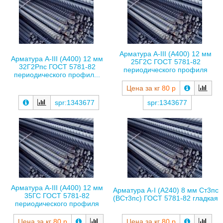
Арматура А-III (А400) 12 мм
Арматура А-III (А400) 12 мм
25Г2С ГОСТ 5781-82
32Г2Рпс ГОСТ 5781-82
периодического профиля
периодического профил...
Цена за кг
80 р
spr:1343677
spr:1343677
Арматура А-III (А400) 12 мм
Арматура А-I (А240) 8 мм Ст3пс
35ГС ГОСТ 5781-82
(ВСт3пс) ГОСТ 5781-82 гладкая
периодического профиля
Цена за кг
80 р
Цена за кг
80 р