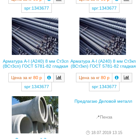
spr:1343677
spr:1343677
Арматура А-I (А240) 8 мм Ст3сп
Арматура А-I (А240) 8 мм Ст3кп
(ВСт3сп) ГОСТ 5781-82 гладкая
(ВСт3кп) ГОСТ 5781-82 гладкая
Цена за кг
80 р
Цена за кг
80 р
spr:1343677
spr:1343677
Предлагаю Деловой металл
📍Пенза
18.07.2019 13:15