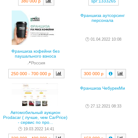
380 000 р
spr:1333265
Франшиза аутсорсинг
персонала
01.04.2022 10:08
Франшиза кофейни без
паушального взноса
📍Россия
300 000 р
250 000 - 700 000 р
Франшиза ЧебурекМи
27.12.2021 08:33
Автомобильный аукцион
Prodacar ( лучше, чем СarPrice)
- cервис по про...
19.03.2022 14:41