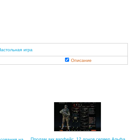
астольная игра
Описание
Продам акк варфейс. 12 донов сервер Альфа
исования на