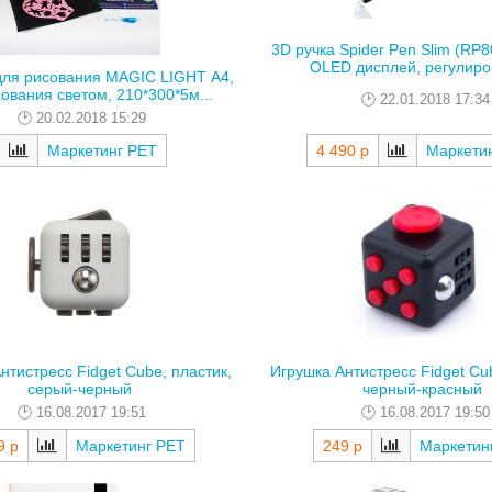
3D ручка Spider Pen Slim (RP8
OLED дисплей, регулировк
ля рисования MAGIC LIGHT А4,
ования светом, 210*300*5м...
22.01.2018 17:34
20.02.2018 15:29
Маркетинг РЕТ
4 490 р
Маркети
нтистресс Fidget Cube, пластик,
Игрушка Антистресс Fidget Cub
серый-черный
черный-красный
16.08.2017 19:51
16.08.2017 19:50
9 р
Маркетинг РЕТ
249 р
Маркетин