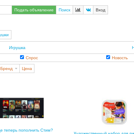
Подать объявление
Поиск
Вход
ушки
Игрушка
Н
Спрос
Новость
Бренд
Цена
де теперь пополнить Стим?
Художественный набор для р