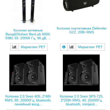
Колонка портативная Defender
Колонки активные
G22, 20Вт RMS
Bang&Olufsen BeoLab 6000,
59Вт, 55..20000 Гц, 96 дБ, ...
Маркетинг РЕТ
Маркетинг РЕТ
Колонки 2.0 Sven 405, 2*4Вт
Колонки 2.0 Sven SPS-725,
RMS, 80..20000Гц, bluetooth,
2*25Вт RMS, 40..25000Гц,
линейный вход...
bluetooth, minijack...