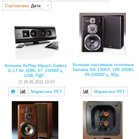
Сортировка
Дата
Колонки пассивные полочные
Колонки AirPlay Klipsch Gallery
Yamaha NS-1000X, 100-200Вт,
G-17 Air, 60Вт, 57..23000Гц,
39-20000Гц, 90д...
USB, ПДУ...
28.05.2015 10:07
Маркетинг РЕТ
Маркетинг РЕТ