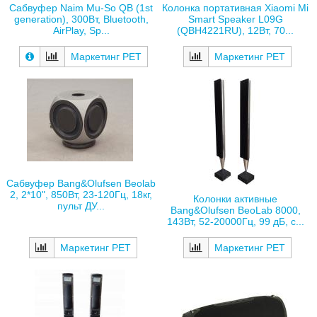
Сабвуфер Naim Mu-So QB (1st
Колонка портативная Xiaomi Mi
generation), 300Вт, Bluetooth,
Smart Speaker L09G
AirPlay, Sp...
(QBH4221RU), 12Вт, 70...
Маркетинг РЕТ
Маркетинг РЕТ
Сабвуфер Bang&Olufsen Beolab
2, 2*10", 850Вт, 23-120Гц, 18кг,
Колонки активные
пульт ДУ...
Bang&Olufsen BeoLab 8000,
143Вт, 52-20000Гц, 99 дБ, с...
Маркетинг РЕТ
Маркетинг РЕТ