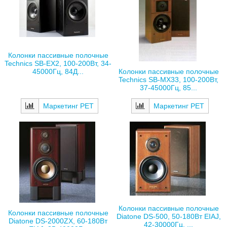
Колонки пассивные полочные
Technics SB-EX2, 100-200Вт, 34-
45000Гц, 84Д...
Колонки пассивные полочные
Technics SB-MX33, 100-200Вт,
37-45000Гц, 85...
Маркетинг РЕТ
Маркетинг РЕТ
Колонки пассивные полочные
Колонки пассивные полочные
Diatone DS-500, 50-180Вт EIAJ,
Diatone DS-2000ZX, 60-180Вт
42-30000Гц, ...