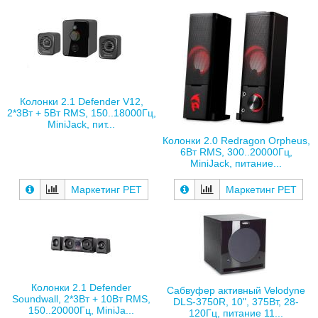
Колонки 2.1 Defender V12,
2*3Вт + 5Вт RMS, 150..18000Гц,
MiniJack, пит...
Колонки 2.0 Redragon Orpheus,
6Вт RMS, 300..20000Гц,
MiniJack, питание...
Маркетинг РЕТ
Маркетинг РЕТ
Колонки 2.1 Defender
Сабвуфер активный Velodyne
Soundwall, 2*3Вт + 10Вт RMS,
DLS-3750R, 10", 375Вт, 28-
150..20000Гц, MiniJa...
120Гц, питание 11...