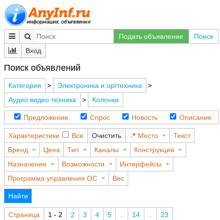
Подать объявление
Поиск
Вход
Поиск объявлений
Категория
>
Электроника и оргтехника
>
Аудио видео техника
>
Колонки
Предложение
Спрос
Новость
Описание
Характеристики
Все
Очистить
Место
Текст
Бренд
Цена
Тип
Каналы
Конструкция
Назначение
Возможности
Интерфейсы
Программа управления ОС
Вес
Найти
Страница
1 - 2
2
3
4
5
..
14
..
23