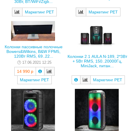
30Вт, BT/WiFi/Zigb...
Маркетинг РЕТ
Маркетинг РЕТ
Колонки пассивные полочные
Bowers&Wilkins, B&W FPM5,
120Вт RMS, 69..22...
Колонки 2.1 AULA N-189, 2*3Вт
+ 5Вт RMS, 150..20000Гц,
17.06.2021 12:25
MiniJack, питан...
14 990 р
Маркетинг РЕТ
Маркетинг РЕТ