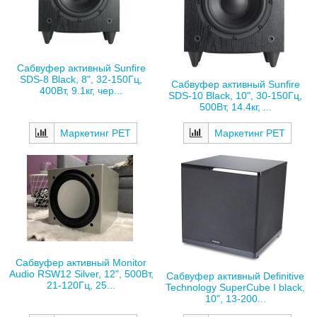
Сабвуфер активный Sunfire
SDS-8 Black, 8", 32-150Гц,
Сабвуфер активный Sunfire
400Вт, 9.1кг, чер...
SDS-10 Black, 10", 30-150Гц,
500Вт, 14.4кг, ...
Маркетинг РЕТ
Маркетинг РЕТ
Сабвуфер активный Monitor
Audio RSW12 Silver, 12", 500Вт,
Сабвуфер активный Definitive
21-120Гц, 25...
Technology SuperCube I black,
10", 13-200...