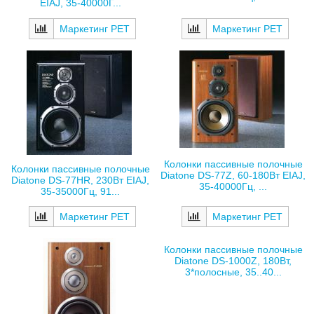
EIAJ, 35-40000Г...
Маркетинг РЕТ
Маркетинг РЕТ
Колонки пассивные полочные
Колонки пассивные полочные
Diatone DS-77Z, 60-180Вт EIAJ,
Diatone DS-77HR, 230Вт EIAJ,
35-40000Гц, ...
35-35000Гц, 91...
Маркетинг РЕТ
Маркетинг РЕТ
Колонки пассивные полочные
Diatone DS-1000Z, 180Вт,
3*полосные, 35..40...