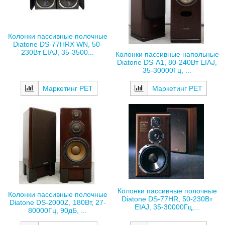
Колонки пассивные полочные
Diatone DS‑77НRX WN, 50-
230Вт EIAJ, 35-3500...
Колонки пассивные напольные
Diatone DS-A1, 80-240Вт EIAJ,
35-30000Гц, ...
Маркетинг РЕТ
Маркетинг РЕТ
Колонки пассивные полочные
Колонки пассивные полочные
Diatone DS-77HR, 50-230Вт
Diatone DS-2000Z, 180Вт, 27-
EIAJ, 35-30000Гц,...
80000Гц, 90дБ, ...