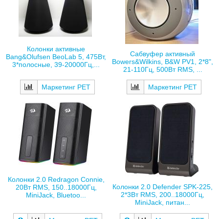
Колонки активные
Сабвуфер активный
Bang&Olufsen BeoLab 5, 475Вт,
Bowers&Wilkins, B&W PV1, 2*8",
3*полосные, 39-20000Гц,...
21-110Гц, 500Вт RMS, ...
Маркетинг РЕТ
Маркетинг РЕТ
Колонки 2.0 Redragon Connie,
Колонки 2.0 Defender SPK-225,
20Вт RMS, 150..18000Гц,
2*3Вт RMS, 200..18000Гц,
MiniJack, Bluetoo...
MiniJack, питан...