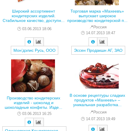
Широкий ассортимент
Торговая марка «Махеевъ»
кондитерских изделий.
выпускает широкое
Стабильное качество, доступн...
производство кондитерской п...
📍Россия
03.06.2013 18:06
14.07.2013 18:47
Мон’дэлис Русь, ООО
Эссен Продакшн АГ, ЗАО
В основе рецептуры сладких
Производство кондитерских
продуктов «Махеевъ» –
изделий - шоколад и
уникальная разработка...
шоколадные конфеты. Изде...
📍Россия
03.06.2013 16:25
14.07.2013 19:49
Одинцовская Кондитерская