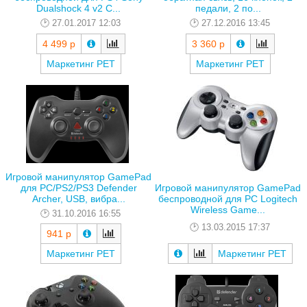
Dualshock 4 v2 C...
педали, 2 по...
27.01.2017 12:03
27.12.2016 13:45
4 499 р
3 360 р
Маркетинг РЕТ
Маркетинг РЕТ
Игровой манипулятор GamePad
для PC/PS2/PS3 Defender
Игровой манипулятор GamePad
Archer, USB, вибра...
беспроводной для PC Logitech
Wireless Game...
31.10.2016 16:55
13.03.2015 17:37
941 р
Маркетинг РЕТ
Маркетинг РЕТ