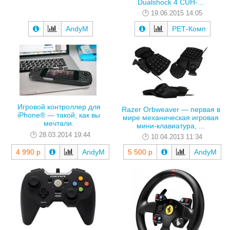
Dualshock 4 CUH-...
19.06.2015 14:05
AndyM
РЕТ-Комп
Игровой контроллер для
Razer Orbweaver — первая в
iPhone® — такой, как вы
мире механическая игровая
мечтали.
мини-клавиатура, ...
28.03.2014 19:44
10.04.2013 11:34
4 990 р
AndyM
5 500 р
AndyM