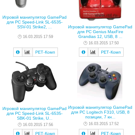
Игровой манипулятор GamePad
для PC Speed-Link SL-6535-
SSV-01 Strike2, ...
Игровой манипулятор GamePad
для PC Genius MaxFire
Grandias 12, USB, 8 ...
16.03.2015 17:59
16.03.2015 17:50
РЕТ-Комп
РЕТ-Комп
Игровой манипулятор GamePad
Игровой манипулятор GamePad
для PC Logitech F310, USB, 8
для PC Speed-Link SL-6535-
позиции, 7 кн...
SBK-01 Strike, U...
16.03.2015 17:52
16.03.2015 17:56
РЕТ-Комп
РЕТ-Комп