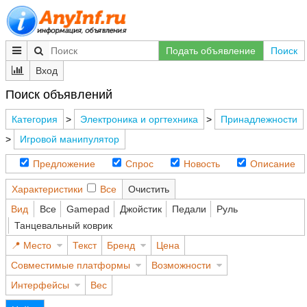
Подать объявление
Поиск
Вход
Поиск объявлений
Категория
>
Электроника и оргтехника
>
Принадлежности
>
Игровой манипулятор
Предложение
Спрос
Новость
Описание
Характеристики
Все
Очистить
Вид
Все
Gamepad
Джойстик
Педали
Руль
Танцевальный коврик
Место
Текст
Бренд
Цена
Совместимые платформы
Возможности
Интерфейсы
Вес