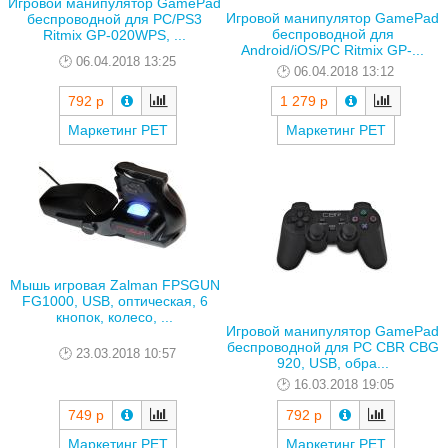
Игровой манипулятор GamePad
Игровой манипулятор GamePad
беспроводной для PC/PS3
беспроводной для
Ritmix GP-020WPS, ...
Android/iOS/PC Ritmix GP-...
06.04.2018 13:25
06.04.2018 13:12
792 р
1 279 р
Маркетинг РЕТ
Маркетинг РЕТ
Мышь игровая Zalman FPSGUN
FG1000, USB, оптическая, 6
кнопок, колесо, ...
Игровой манипулятор GamePad
беспроводной для PC CBR CBG
23.03.2018 10:57
920, USB, обра...
16.03.2018 19:05
749 р
792 р
Маркетинг РЕТ
Маркетинг РЕТ