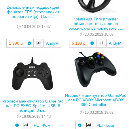
Великолепный подарок для
фанатов FPS (стрелялок от
первого лица). Поло...
Компания Thrustmaster
объявляет о выходе на
10.04.2013 15:37
российский рынок нового с...
20.05.2013 10:09
1 990 р
AndyM
6 199 р
AndyM
Игровой манипулятор GamePad
для PC/XBOX Microsoft XBOX
Игровой манипулятор GamePad
360 Controller,...
для PC EXEQ Spitfire, USB, 8
позиций, 8 кн...
16.03.2015 19:02
19.06.2015 14:43
РЕТ-Комп
РЕТ-Комп