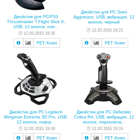
Джойстик для PC Sven
Джойстик для PC/PS3
Aggressor, USB, вибрация, 12
Thrustmaster T.Flight Stick X,
кнопок, черный
USB, 12 кнопок, пов...
12.03.2015 19:21
12.03.2015 19:30
РЕТ-Комп
РЕТ-Комп
Джойстик для PC Logitech
Джойстик для PC Defender
Wingman Extreme 3D Pro, USB,
Cobra R4, USB, вибрация, 12
12 кнопок, повор...
кнопок, переключа...
12.03.2015 19:18
12.03.2015 19:15
РЕТ-Комп
РЕТ-Комп