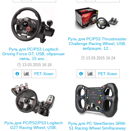
Руль для PC/PS3 Thrustmaster
Challenge Racing Wheel, USB,
вибрация, 12...
Руль для PC/PS3 Logitech
Driving Force GT, USB, обратная
13.03.2015 16:24
связь, 15 кно...
13.03.2015 16:18
РЕТ-Комп
РЕТ-Комп
Руль для PC/PS2/PS3 Logitech
Руль для PC SteelSeries SRW-
G27 Racing Wheel, USB,
S1 Racing Wheel SimRaceway