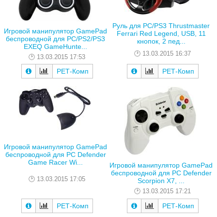
Руль для PC/PS3 Thrustmaster
Игровой манипулятор GamePad
Ferrari Red Legend, USB, 11
беспроводной для PC/PS2/PS3
кнопок, 2 пед...
EXEQ GameHunte...
13.03.2015 16:37
13.03.2015 17:53
РЕТ-Комп
РЕТ-Комп
Игровой манипулятор GamePad
беспроводной для PC Defender
Game Racer Wi...
Игровой манипулятор GamePad
беспроводной для PC Defender
13.03.2015 17:05
Scorpion X7, ...
13.03.2015 17:21
РЕТ-Комп
РЕТ-Комп