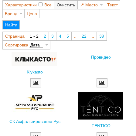
Характеристики
Все
Очистить
Место
Текст
Бренд
Цена
Найти
Страница
1 - 2
2
3
4
5
..
22
..
39
Сортировка
Дата
Провидео
Klykasto
СК Асфальтирование Рус
TENTICO