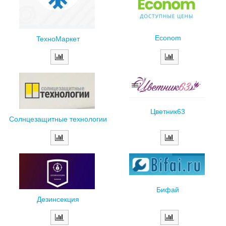
Econom
TexнoMapкeт
Цветник63
Солнцезащитные технологии
Бифай
Дезинсекция