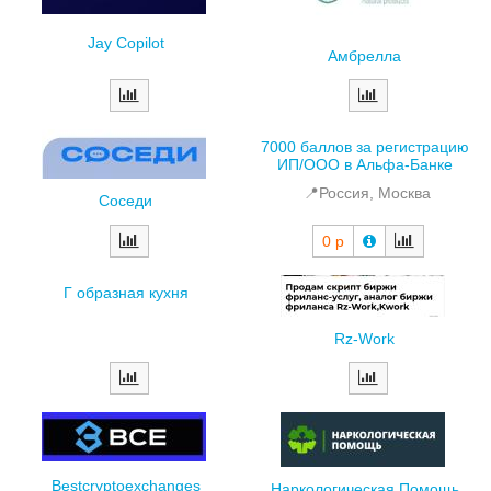
Jay Copilot
Амбрелла
7000 баллов за регистрацию
ИП/ООО в Альфа-Банке
📍Россия, Москва
Соседи
0 р
Г образная кухня
Rz-Work
Вestcryptoexchanges
Наркологическая Помощь