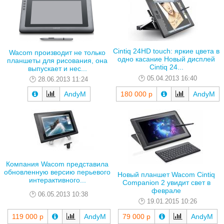
Cintiq 24HD touch: яркие цвета в
Wacom производит не только
одно касание Новый дисплей
планшеты для рисования, она
Cintiq 24...
выпускает и нес...
05.04.2013 16:40
28.06.2013 11:24
AndyM
180 000 р
AndyM
Компания Waсom представила
обновленную версию перьевого
Новый планшет Wacom Cintiq
интерактивного...
Companion 2 увидит свет в
феврале
06.05.2013 10:38
19.01.2015 10:26
119 000 р
AndyM
79 000 р
AndyM