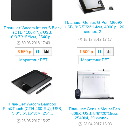
Планшет Genius G-Pen M609X,
USB, 9*5.5"/23*14см, 4000lpi, 26
Планшет Wacom Intuos S Black
кнопок, 2...
(CTL-4100K-N), USB,
6*3.7"/15*9см, 2540lp...
15.12.2017 17:17
30.03.2018 17:43
6 550 р
1 500 р
Маркетинг РЕТ
Маркетинг РЕТ
Планшет Wacom Bamboo
Pen&Touch (CTH-460-RU), USB,
Планшет Genius MousePen
5.8*3.6"/15*9см, 254...
i608X, USB, 8*6"/20*15см,
2540lpi, 29 кнопок, ...
26.05.2017 15:27
28.04.2017 13:03