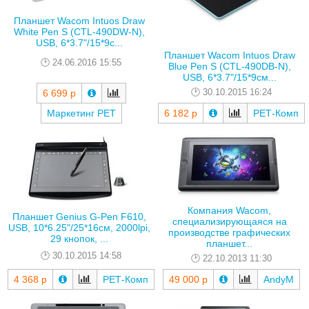
Планшет Wacom Intuos Draw
White Pen S (CTL-490DW-N),
USB, 6*3.7"/15*9с...
Планшет Wacom Intuos Draw
24.06.2016 15:55
Blue Pen S (CTL-490DB-N),
USB, 6*3.7"/15*9см...
30.10.2015 16:24
6 699 р
Маркетинг РЕТ
6 182 р
РЕТ-Комп
Компания Wacom,
Планшет Genius G-Pen F610,
специализирующаяся на
USB, 10*6.25"/25*16см, 2000lpi,
производстве графических
29 кнопок, ...
планшет...
30.10.2015 14:58
22.10.2013 11:30
4 368 р
РЕТ-Комп
49 000 р
AndyM