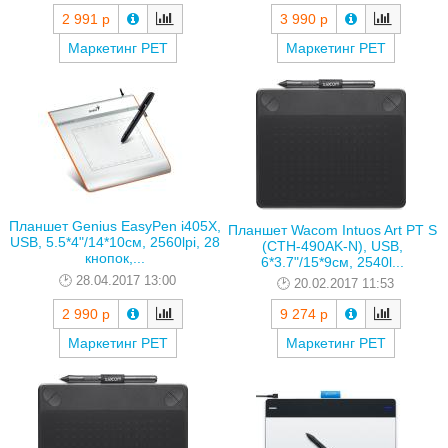
2 991 р
3 990 р
Маркетинг РЕТ
Маркетинг РЕТ
Планшет Genius EasyPen i405X,
Планшет Wacom Intuos Art PT S
USB, 5.5*4"/14*10см, 2560lpi, 28
(CTH-490AK-N), USB,
кнопок,...
6*3.7"/15*9см, 2540l...
28.04.2017 13:00
20.02.2017 11:53
2 990 р
9 274 р
Маркетинг РЕТ
Маркетинг РЕТ