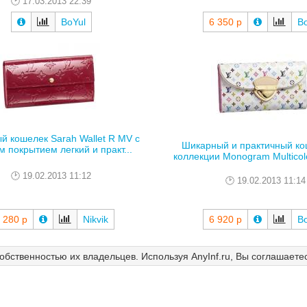
17.03.2013 22:39
BoYul
6 350 р
B
й кошелек Sarah Wallet R MV с
Шикарный и практичный ко
 покрытием легкий и практ...
коллекции Monogram Multicolo
19.02.2013 11:12
19.02.2013 11:14
 280 р
Nikvik
6 920 р
B
собственностью их владельцев. Используя AnyInf.ru, Вы соглашаете