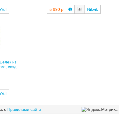
oYul
5 990 р
Nikvik
шелек из
re, созд...
oYul
сь с
Правилами сайта