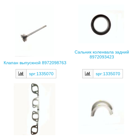
Сальник коленвала задний
8972093423
Клапан выпускной 8972098763
spr:1335070
spr:1335070