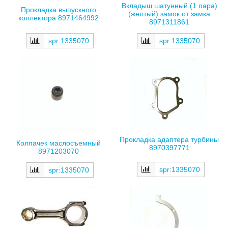
Вкладыш шатунный (1 пара)
Прокладка выпускного
(желтый) замок от замка
коллектора 8971464992
8971311861
spr:1335070
spr:1335070
Прокладка адаптера турбины
Колпачек маслосъемный
8970397771
8971203070
spr:1335070
spr:1335070