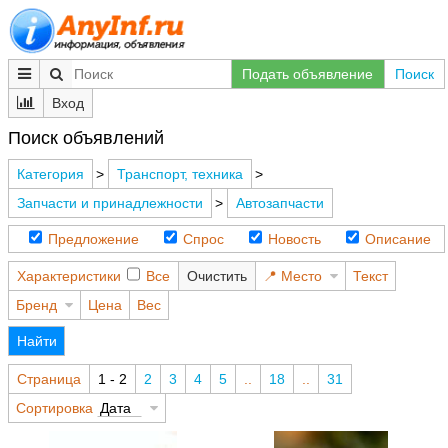
Подать объявление
Поиск
Вход
Поиск объявлений
Категория
>
Транспорт, техника
>
Запчасти и принадлежности
>
Автозапчасти
Предложение
Спрос
Новость
Описание
Характеристики
Все
Очистить
Место
Текст
Бренд
Цена
Вес
Найти
Страница
1 - 2
2
3
4
5
..
18
..
31
Сортировка
Дата