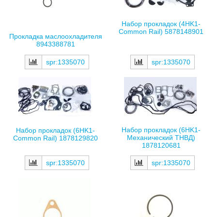
Набор прокладок (4HK1-
Common Rail) 5878148901
Прокладка маслоохладителя
8943388781
spr:1335070
spr:1335070
Набор прокладок (6HK1-
Набор прокладок (6HK1-
Механический ТНВД)
Common Rail) 1878129820
1878120681
spr:1335070
spr:1335070