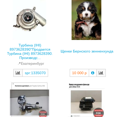
Турбина (IHI)
8973628390"Продается
Щенки Бернского зенненхунда
Турбина (IHI) 8973628390.
Производс...
📍Екатеринбург
spr:1335070
10 000 р