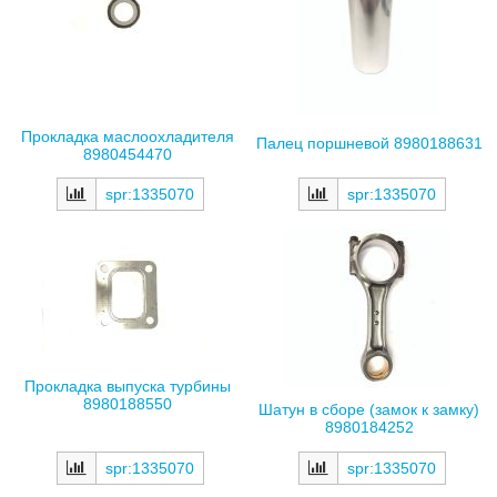
Прокладка маслоохладителя
Палец поршневой 8980188631
8980454470
spr:1335070
spr:1335070
Прокладка выпуска турбины
8980188550
Шатун в сборе (замок к замку)
8980184252
spr:1335070
spr:1335070