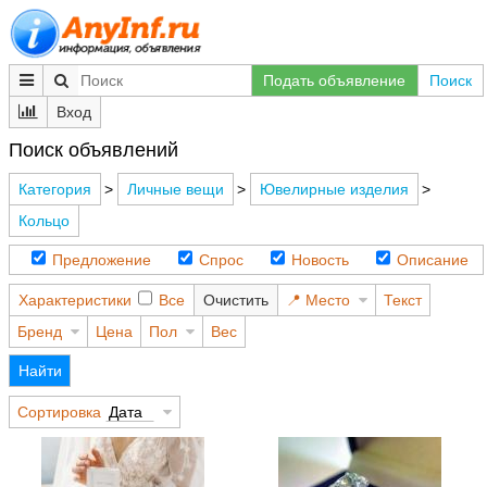
Подать объявление
Поиск
Вход
Поиск объявлений
Категория
>
Личные вещи
>
Ювелирные изделия
>
Кольцо
Предложение
Спрос
Новость
Описание
Характеристики
Все
Очистить
Место
Текст
Бренд
Цена
Пол
Вес
Найти
Сортировка
Дата