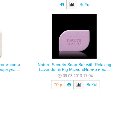
BoYul
о мягко и
Nature Secrets Soap Bar with Relaxing
ормула ...
Lavender & Fig Мыло «Инжир и ла...
09.03.2013 17:04
70 р
BoYul