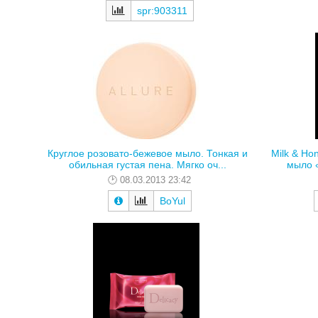
spr:903311
Круглое розовато-бежевое мыло. Тонкая и
Milk & Ho
обильная густая пена. Мягко оч...
мыло «
08.03.2013 23:42
BoYul