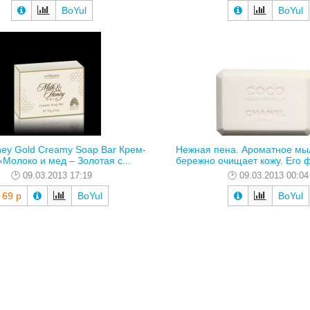
BoYul
BoYul
ney Gold Creamy Soap Bar Крем-
Нежная пена. Ароматное мыл
Молоко и мед – Золотая с...
бережно очищает кожу. Его ф
09.03.2013 17:19
09.03.2013 00:04
69 р
BoYul
BoYul