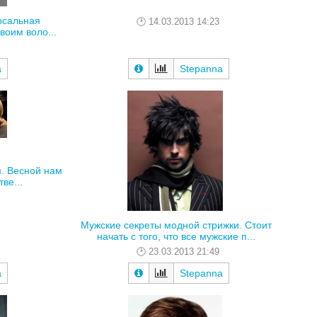
рсальная
14.03.2013 14:23
оим воло...
a
Stepanna
м. Весной нам
ве...
Мужские секреты модной стрижки. Стоит
начать с того, что все мужские п...
23.03.2013 21:49
a
Stepanna