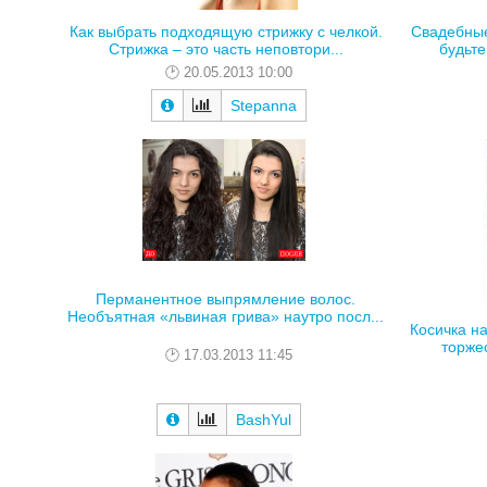
Как выбрать подходящую стрижку с челкой.
Свадебные
Стрижка – это часть неповтори...
будьте
20.05.2013 10:00
Stepanna
Перманентное выпрямление волос.
Необъятная «львиная грива» наутро посл...
Косичка н
торже
17.03.2013 11:45
BashYul