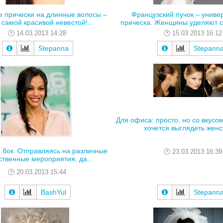
 прически на длинные волосы –
Французский пучок – униве
 самой красивой невестой!...
прическа. Женщины уделяют св
14.03.2013 14:28
15.03.2013 16:12
Stepanna
Stepann
Для офиса: просто, но со вкусо
хочется выглядеть женст
а бок. Отправляясь на различные
23.03.2013 16:39
ственные мероприятия, да...
20.03.2013 15:44
BashYul
Stepann