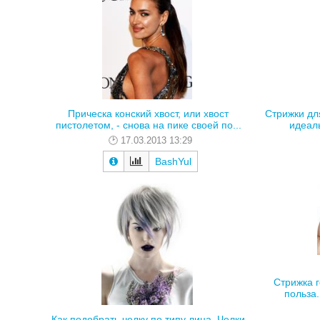
Прическа конский хвост, или хвост
Стрижки дл
пистолетом, - снова на пике своей по...
идеал
17.03.2013 13:29
BashYul
Стрижка 
польза.
Как подобрать челку по типу лица. Челки