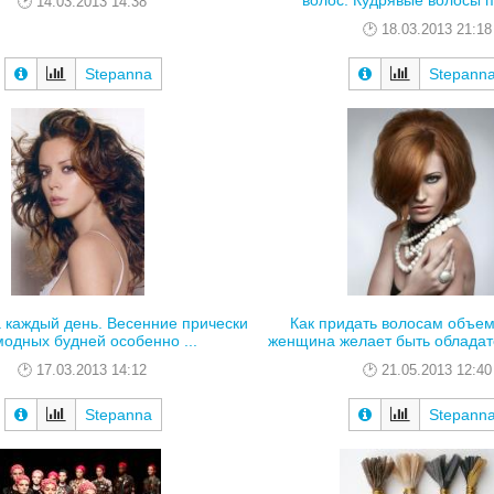
волос. Кудрявые волосы по
14.03.2013 14:38
18.03.2013 21:18
Stepanna
Stepann
 каждый день. Весенние прически
Как придать волосам объем
модных будней особенно ...
женщина желает быть обладате
17.03.2013 14:12
21.05.2013 12:40
Stepanna
Stepann