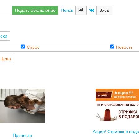
Подать объявление
Поиск
Вход
ски
Спрос
Новость
Цена
Акция! Стрижка в под
Прически