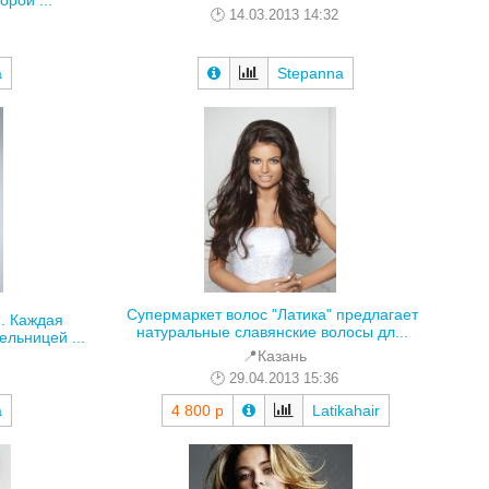
рой ...
14.03.2013 14:32
a
Stepanna
Супермаркет волос "Латика" предлагает
. Каждая
натуральные славянские волосы дл...
льницей ...
📍Казань
29.04.2013 15:36
a
4 800 р
Latikahair