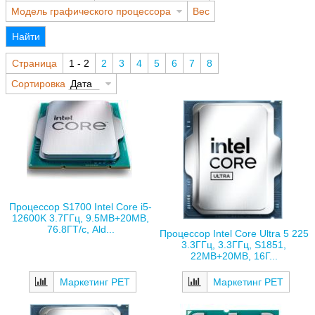
Модель графического процессора
Вес
Найти
Страница
1 - 2
2
3
4
5
6
7
8
Сортировка
Дата
Процессор S1700 Intel Core i5-
12600K 3.7ГГц, 9.5MB+20MB,
76.8ГТ/с, Ald...
Процессор Intel Core Ultra 5 225
3.3ГГц, 3.3ГГц, S1851,
22MB+20MB, 16Г...
Маркетинг РЕТ
Маркетинг РЕТ