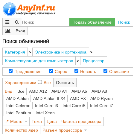
Подать объявление
Поиск
Вход
Поиск объявлений
Категория
>
Электроника и оргтехника
>
Комплектующие для компьютеров
>
Процессор
Предложение
Спрос
Новость
Описание
Характеристики
Все
Очистить
Вид
Все
AMD A12
AMD A4
AMD A6
AMD A8
AMD Athlon
AMD Athlon II X4
AMD FX
AMD Ryzen
Intel Celeron
Intel Core i3
Intel Core i5
Intel Core i7
Intel Pentium
Intel Xeon
Место
Текст
Цена
Частота процессора
Количество ядер
Разъем процессора