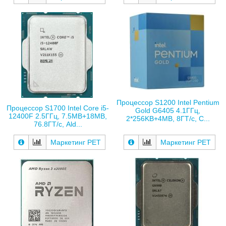
Процессор S1200 Intel Pentium
Процессор S1700 Intel Core i5-
Gold G6405 4.1ГГц,
12400F 2.5ГГц, 7.5MB+18MB,
2*256KB+4MB, 8ГТ/с, C...
76.8ГТ/с, Ald...
Маркетинг РЕТ
Маркетинг РЕТ