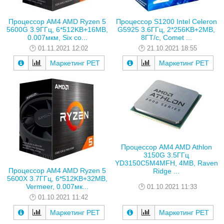
Процессор AM4 AMD Ryzen 5
Процессор S1200 Intel Celeron
5600G 3.9ГГц, 6*512KB+16MB,
G5925 3.6ГГц, 2*256KB+2MB,
0.007мкм, Six co...
8ГТ/с, Comet ...
01.11.2021 12:02
21.10.2021 18:55
Маркетинг РЕТ
Маркетинг РЕТ
Процессор AM4 AMD Athlon
3150G 3.5ГГц
YD3150C5M4MFH, 4MB, Raven
Процессор AM4 AMD Ryzen 5
Ridge ...
5600X 3.7ГГц, 6*512KB+32MB,
Vermeer, 0.007мк...
01.10.2021 11:33
01.10.2021 11:42
Маркетинг РЕТ
Маркетинг РЕТ