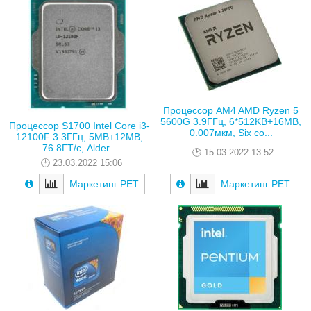
Процессор AM4 AMD Ryzen 5
5600G 3.9ГГц, 6*512KB+16MB,
Процессор S1700 Intel Core i3-
0.007мкм, Six co...
12100F 3.3ГГц, 5MB+12MB,
76.8ГТ/с, Alder...
15.03.2022 13:52
23.03.2022 15:06
Маркетинг РЕТ
Маркетинг РЕТ