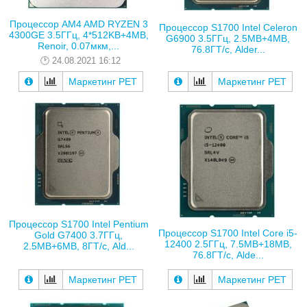
Процессор AM4 AMD RYZEN 3
Процессор S1700 Intel Celeron
4300GE 3.5ГГц, 4*512KB+4MB,
G6900 3.5ГГц, 2.5MB+4MB,
Renoir, 0.07мкм,...
76.8ГТ/с, Alder...
24.08.2021 16:12
Маркетинг РЕТ
Маркетинг РЕТ
Процессор S1700 Intel Pentium
Процессор S1700 Intel Core i5-
Gold G7400 3.7ГГц,
12400 2.5ГГц, 7.5MB+18MB,
2.5MB+6MB, 8ГТ/с, Ald...
76.8ГТ/с, Alde...
Маркетинг РЕТ
Маркетинг РЕТ