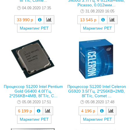
3400G 3.7ГГц, 4*512KB+4MB,
8ГТ/с, Come...
Picasso, 0.012мкм...
04.09.2020 17:35
31.08.2020 16:05
33 990 р
13 545 р
Маркетинг РЕТ
Маркетинг РЕТ
Процессор S1200 Intel Pentium
Процессор S1200 Intel Celeron
Gold G6400 4.0ГГц,
G5920 3.5ГГц, 2*256KB+2MB,
2*256KB+4MB, 8ГТ/с, C...
8ГТ/с, Comet ...
05.08.2020 17:51
05.08.2020 17:48
6 199 р
4 196 р
Маркетинг РЕТ
Маркетинг РЕТ