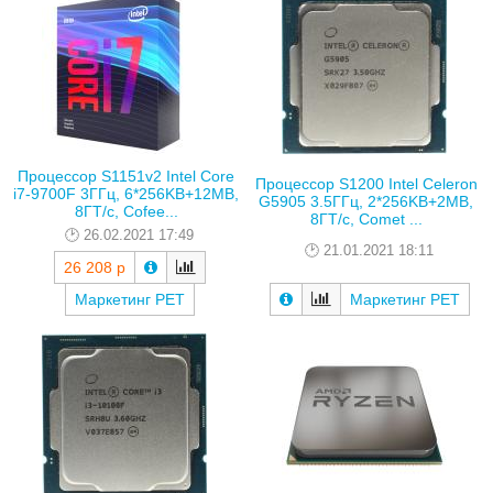
Процессор S1151v2 Intel Core
Процессор S1200 Intel Celeron
i7-9700F 3ГГц, 6*256KB+12MB,
G5905 3.5ГГц, 2*256KB+2MB,
8ГТ/с, Cofee...
8ГТ/с, Comet ...
26.02.2021 17:49
21.01.2021 18:11
26 208 р
Маркетинг РЕТ
Маркетинг РЕТ