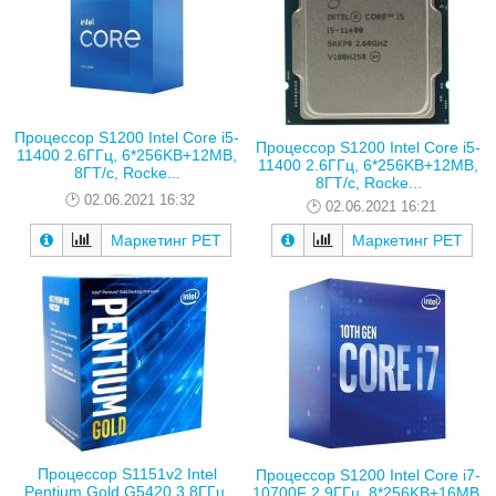
Процессор S1200 Intel Core i5-
Процессор S1200 Intel Core i5-
11400 2.6ГГц, 6*256KB+12MB,
11400 2.6ГГц, 6*256KB+12MB,
8ГТ/с, Rocke...
8ГТ/с, Rocke...
02.06.2021 16:32
02.06.2021 16:21
Маркетинг РЕТ
Маркетинг РЕТ
Процессор S1151v2 Intel
Процессор S1200 Intel Core i7-
Pentium Gold G5420 3.8ГГц,
10700F 2.9ГГц, 8*256KB+16MB,