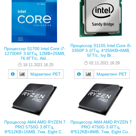
Процессор S1155 Intel Core i5-
Процессор S1700 Intel Core i7-
3350P 3.1ГГц, 4*256KB+6MB,
12700KF 3.6ГГц, 12MB+25MB,
5ГТ/с, Ivy Br...
76.8ГТ/с, Ald...
02.11.2021 16:29
18.11.2021 16:25
Маркетинг РЕТ
Маркетинг РЕТ
Процессор AM4 AMD RYZEN 7
Процессор AM4 AMD RYZEN 7
PRO 5750G 3.8ГГц,
PRO 4750G 3.6ГГц,
8*512KB+16MB, 7нм, Eight C...
8*512KB+8MB, 7нм, Eight Co...