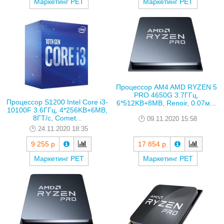
Маркетинг РЕТ
Маркетинг РЕТ
Процессор AM4 AMD RYZEN 5
PRO 4650G 3.7ГГц,
Процессор S1200 Intel Core i3-
6*512KB+8MB, Renoir, 0.07м...
10100F 3.6ГГц, 4*256KB+6MB,
8ГТ/с, Comet...
09.11.2020 15:58
24.11.2020 18:35
9 255 р
17 854 р
Маркетинг РЕТ
Маркетинг РЕТ