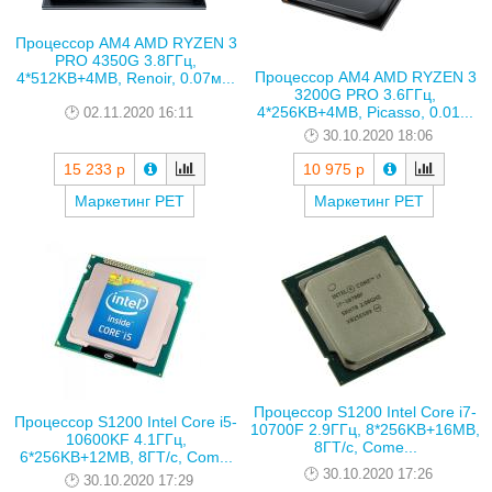
Процессор AM4 AMD RYZEN 3
PRO 4350G 3.8ГГц,
Процессор AM4 AMD RYZEN 3
4*512KB+4MB, Renoir, 0.07м...
3200G PRO 3.6ГГц,
4*256KB+4MB, Picasso, 0.01...
02.11.2020 16:11
30.10.2020 18:06
15 233 р
10 975 р
Маркетинг РЕТ
Маркетинг РЕТ
Процессор S1200 Intel Core i7-
Процессор S1200 Intel Core i5-
10700F 2.9ГГц, 8*256KB+16MB,
10600KF 4.1ГГц,
8ГТ/с, Come...
6*256KB+12MB, 8ГТ/с, Com...
30.10.2020 17:26
30.10.2020 17:29