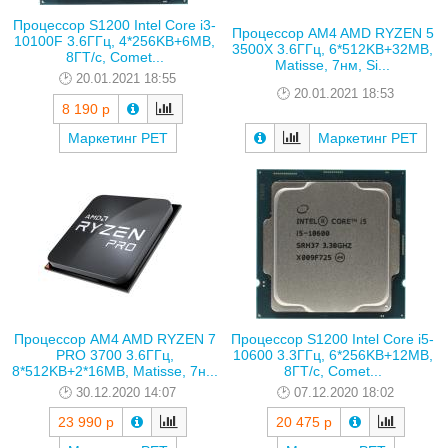
Процессор S1200 Intel Core i3-
Процессор AM4 AMD RYZEN 5
10100F 3.6ГГц, 4*256KB+6MB,
3500X 3.6ГГц, 6*512KB+32MB,
8ГТ/с, Comet...
Matisse, 7нм, Si...
20.01.2021 18:55
20.01.2021 18:53
8 190 р
Маркетинг РЕТ
Маркетинг РЕТ
Процессор AM4 AMD RYZEN 7
Процессор S1200 Intel Core i5-
PRO 3700 3.6ГГц,
10600 3.3ГГц, 6*256KB+12MB,
8*512KB+2*16MB, Matisse, 7н...
8ГТ/с, Comet...
30.12.2020 14:07
07.12.2020 18:02
23 990 р
20 475 р