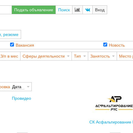
Подать объявление
Поиск
Вход
и, резюме
Вакансия
Новость
З/п в мес
Сферы деятельности
Тип
Занятость
Место 
ровка
Дата
Провидео
СК Асфальтирование 