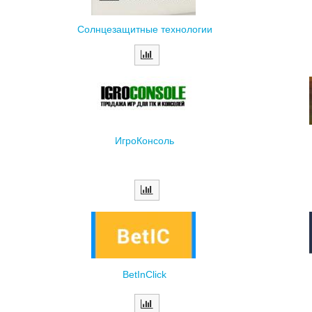
Солнцезащитные технологии
ИгроКонсоль
BetInClick