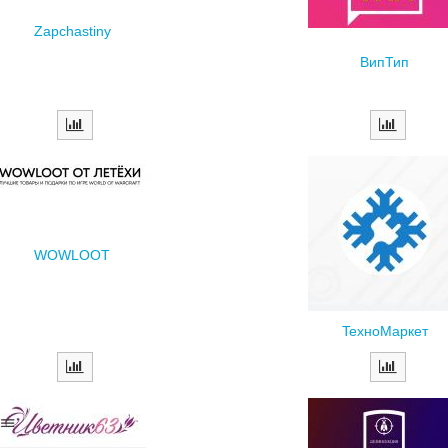
Zapchastiny
ВипТип
WOWLOOT
TexнoMapкeт