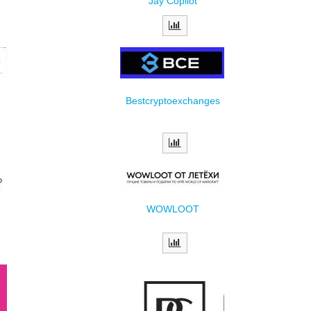
Jay Copilot
Вestcryptoexchanges
WOWLOOT