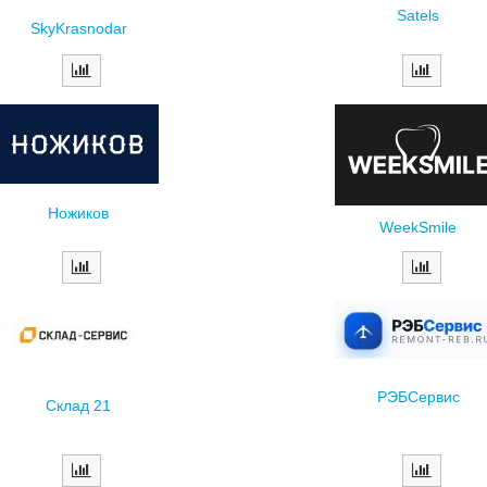
Satels
SkyKrasnodar
Ножиков
WeekSmile
РЭБСервис
Склад 21