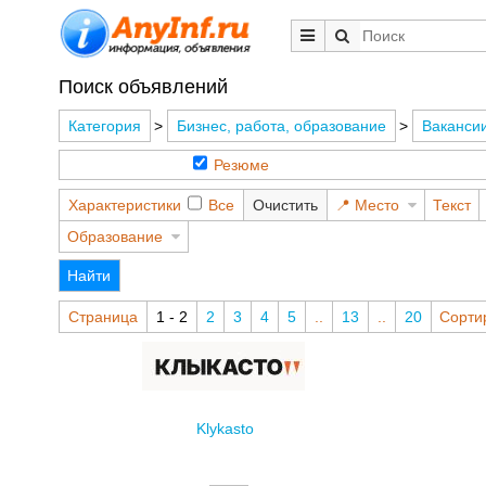
Поиск объявлений
Категория
>
Бизнес, работа, образование
>
Ваканси
Резюме
Характеристики
Все
Очистить
Место
Текст
Образование
Найти
Страница
1 - 2
2
3
4
5
..
13
..
20
Сорти
Klykasto