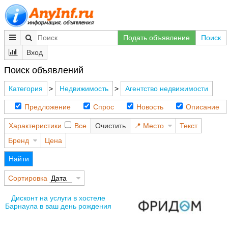
Подать объявление
Поиск
Вход
Поиск объявлений
Категория
>
Недвижимость
>
Агентство недвижимости
Предложение
Спрос
Новость
Описание
Характеристики
Все
Очистить
Место
Текст
Бренд
Цена
Найти
Сортировка
Дата
Дисконт на услуги в хостеле
Барнаула в ваш день рождения