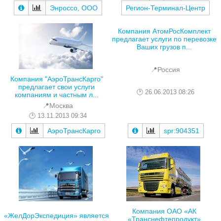
Энроссо, ООО
Регион-Терминал-Центр
Компания АтомРосКомплект
предлагает услуги по перевозке
Ваших грузов п...
📍Россия
Компания "АэроТрансКарго"
предлагает свои услуги
26.06.2013 08:26
компаниям и частным л...
📍Москва
13.11.2013 09:34
АэроТрансКарго
spr:904351
Компания ОАО «АК
«ЖелДорЭкспедиция» является
«Транснефтепродукт»