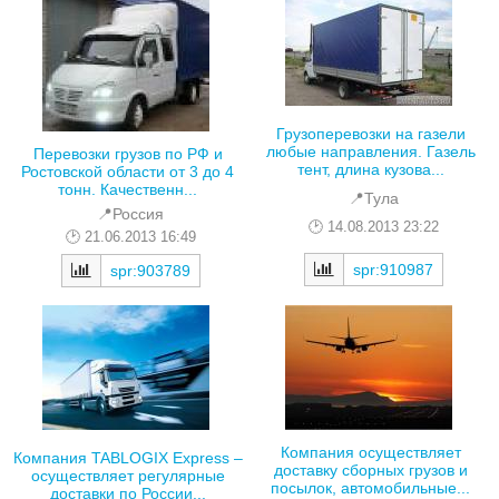
Грузоперевозки на газели
любые направления. Газель
Перевозки грузов по РФ и
тент, длина кузова...
Ростовской области от 3 до 4
тонн. Качественн...
📍Тула
📍Россия
14.08.2013 23:22
21.06.2013 16:49
spr:910987
spr:903789
Компания осуществляет
Компания TABLOGIX Express –
доставку сборных грузов и
осуществляет регулярные
посылок, автомобильные...
доставки по России...