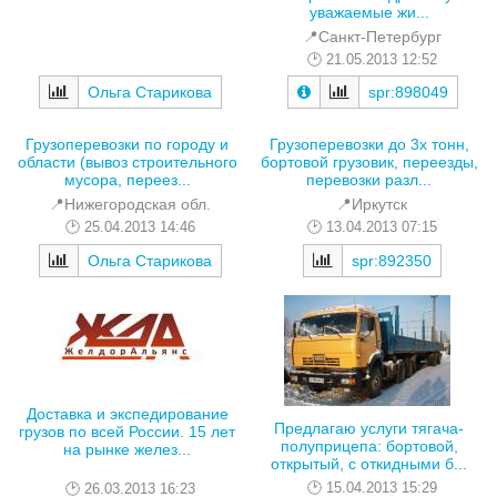
уважаемые жи...
📍Санкт-Петербург
21.05.2013 12:52
Ольга Старикова
spr:898049
Грузоперевозки по городу и
Грузоперевозки до 3х тонн,
области (вывоз строительного
бортовой грузовик, переезды,
мусора, переез...
перевозки разл...
📍Нижегородская обл.
📍Иркутск
25.04.2013 14:46
13.04.2013 07:15
Ольга Старикова
spr:892350
Доставка и экспедирование
Предлагаю услуги тягача-
грузов по всей России. 15 лет
полуприцепа: бортовой,
на рынке желез...
открытый, с откидными б...
15.04.2013 15:29
26.03.2013 16:23