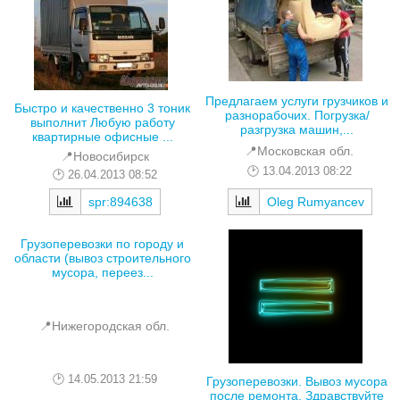
Предлагаем услуги грузчиков и
Быстро и качественно 3 тоник
разнорабочих. Погрузка/
выполнит Любую работу
разгрузка машин,...
квартирные офисные ...
📍Московская обл.
📍Новосибирск
13.04.2013 08:22
26.04.2013 08:52
spr:894638
Oleg Rumyancev
Грузоперевозки по городу и
области (вывоз строительного
мусора, переез...
📍Нижегородская обл.
14.05.2013 21:59
Грузоперевозки. Вывоз мусора
после ремонта. Здравствуйте