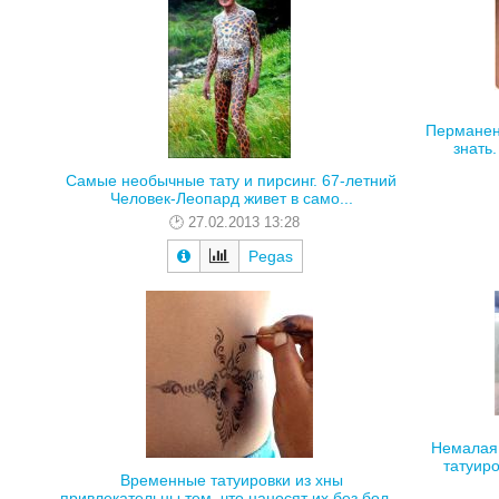
Перманен
знать.
Самые необычные тату и пирсинг. 67-летний
Человек-Леопард живет в само...
27.02.2013 13:28
Pegas
Немалая 
татуиро
Временные татуировки из хны
привлекательны тем, что наносят их без бол...