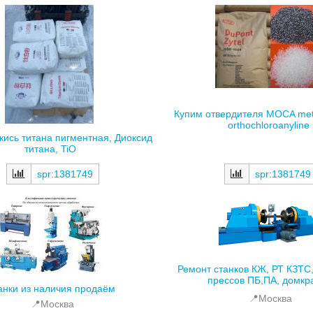
Купим отвердителя MOCA meth
orthochloroanyline
кись титана пигментная, Диоксид
титана, TiO
spr:1381749
spr:1381749
Ремонт станков КЖ, РТ КЗТС
прессов ПБ,ПА, домкр
анки из наличия продаём
📍Москва
📍Москва