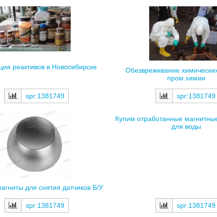
ция реактивов в Новосибирске
Обезвреживание химических
пром.химии
spr:1381749
spr:1381749
Купим отработанные магнитны
для воды
агниты для снятия датчиков Б/У
spr:1381749
spr:1381749