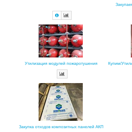
Закупае
Утилизация модулей пожаротушения
Купим/Утил
Закупка отходов композитных панелей АКП