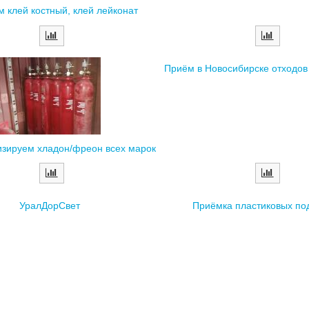
м клей костный, клей лейконат
Приём в Новосибирске отходо
изируем хладон/фреон всех марок
УралДорСвет
Приёмка пластиковых по