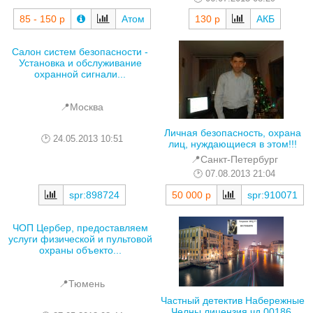
85 - 150 р
Атом
130 р
АКБ
Салон систем безопасности -
Установка и обслуживание
охранной сигнали...
📍Москва
Личная безопасность, охрана
24.05.2013 10:51
лиц, нуждающиеся в этом!!!
📍Санкт-Петербург
07.08.2013 21:04
spr:898724
50 000 р
spr:910071
ЧОП Цербер, предоставляем
услуги физической и пультовой
охраны объекто...
📍Тюмень
Частный детектив Набережные
Челны,лицензия чд 00186.