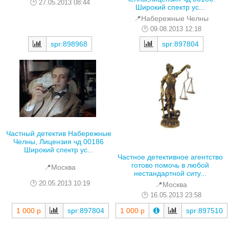
27.05.2013 08:44
Широкий спектр ус...
📍Набережные Челны
09.08.2013 12:18
spr:898968
spr:897804
Частный детектив Набережные
Челны, Лицензия чд 00186
Широкий спектр ус...
Частное детективное агентство
готово помочь в любой
📍Москва
нестандартной ситу...
20.05.2013 10:19
📍Москва
16.05.2013 23:58
1 000 р
spr:897804
1 000 р
spr:897510