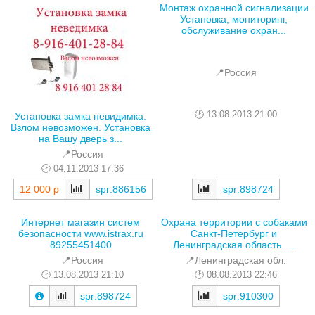
Монтаж охранной сигнализации
Установка, мониторинг,
обслуживание охран...
📍Россия
13.08.2013 21:00
Установка замка невидимка.
Взлом невозможен. Установка
на Вашу дверь з...
📍Россия
04.11.2013 17:36
12 000 р
spr:886156
spr:898724
Интернет магазин систем
Охрана территории с собаками
безопасности www.istrax.ru
Санкт-Петербург и
89255451400
Ленинградская область. ...
📍Россия
📍Ленинградская обл.
13.08.2013 21:10
08.08.2013 22:46
spr:898724
spr:910300