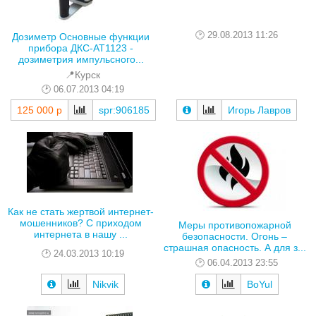
29.08.2013 11:26
Дозиметр Основные функции
прибора ДКС-АТ1123 -
дозиметрия импульсного...
📍Курск
06.07.2013 04:19
125 000 р
spr:906185
Игорь Лавров
Как не стать жертвой интернет-
мошенников? С приходом
Меры противопожарной
интернета в нашу ...
безопасности. Огонь –
страшная опасность. А для з...
24.03.2013 10:19
06.04.2013 23:55
Nikvik
BoYul