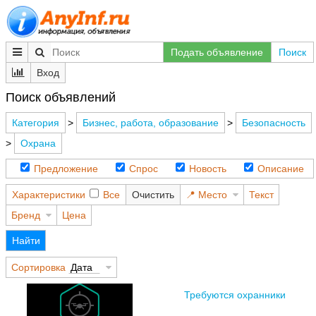
Подать объявление
Поиск
Вход
Поиск объявлений
Категория
>
Бизнес, работа, образование
>
Безопасность
>
Охрана
Предложение
Спрос
Новость
Описание
Характеристики
Все
Очистить
Место
Текст
Бренд
Цена
Найти
Сортировка
Дата
Требуются охранники