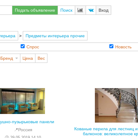
Подать объявление
Поиск
Вход
терьера
>
Предметы интерьера прочие
Спрос
Новость
Бренд
Цена
Вес
ушно-пузырьковые панели
Кованые перила для лестниц и
📍Россия
балконов: великолепное кр
29.05.2019 14:10