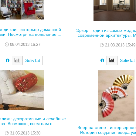
реди книг: интерьер домашней
Эркер – один из самых модн
ки. Несмотря на появление ...
современной архитектуры. М
09.04.2013 16:27
21.03.2013 15:49
SelivTat
SelivTat
алики: декоративные и лечебные
тва. Возможно, всем нам н...
Веер на стене - интерьерно
История создания веера ухо
31.05.2013 15:30