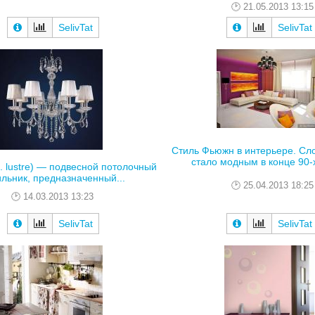
21.05.2013 13:15
SelivTat
SelivTat
Стиль Фьюжн в интерьере. Сл
стало модным в конце 90-х,
. lustre) — подвесной потолочный
ильник, предназначенный...
25.04.2013 18:25
14.03.2013 13:23
SelivTat
SelivTat