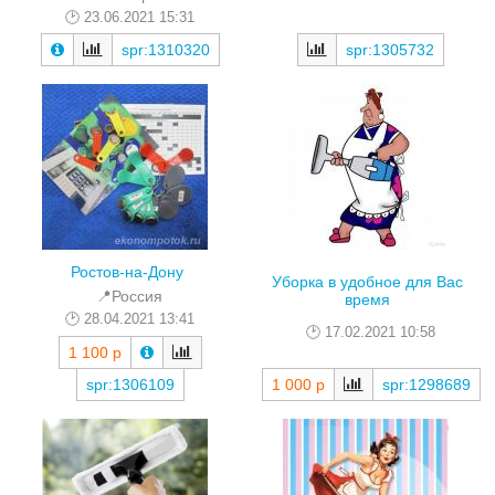
23.06.2021 15:31
spr:1310320
spr:1305732
Ростов-на-Дону
Уборка в удобное для Вас
📍Россия
время
28.04.2021 13:41
17.02.2021 10:58
1 100 р
spr:1306109
1 000 р
spr:1298689