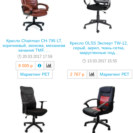
Кресло Chairman CH-795 LT,
Кресло OLSS Эксперт TW-12,
коричневый, экокожа, механизм
серый, акрил, ткань-сетка,
качания TMF, ...
закругленные под...
20.03.2017 17:59
13.03.2017 15:55
8 000 р
Маркетинг РЕТ
2 767 р
Маркетинг РЕТ