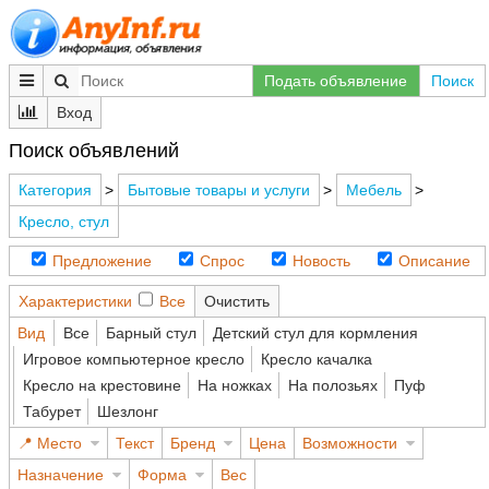
Подать объявление
Поиск
Вход
Поиск объявлений
Категория
>
Бытовые товары и услуги
>
Мебель
>
Кресло, стул
Предложение
Спрос
Новость
Описание
Характеристики
Все
Очистить
Вид
Все
Барный стул
Детский стул для кормления
Игровое компьютерное кресло
Кресло качалка
Кресло на крестовине
На ножках
На полозьях
Пуф
Табурет
Шезлонг
Место
Текст
Бренд
Цена
Возможности
Назначение
Форма
Вес