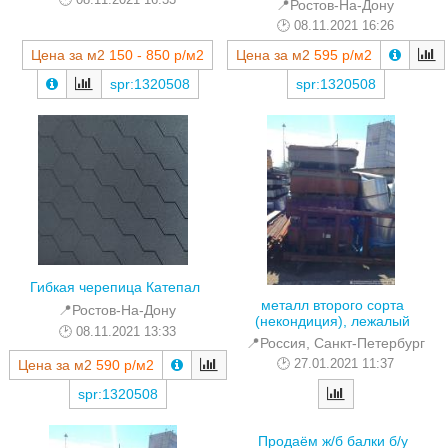
📍Ростов-На-Дону
08.11.2021 16:26
Цена за м2
150 - 850 р/м2
Цена за м2
595 р/м2
spr:1320508
spr:1320508
Гибкая черепица Катепал
металл второго сорта
📍Ростов-На-Дону
(некондиция), лежалый
08.11.2021 13:33
📍Россия, Санкт-Петербург
27.01.2021 11:37
Цена за м2
590 р/м2
spr:1320508
Продаём ж/б балки б/у