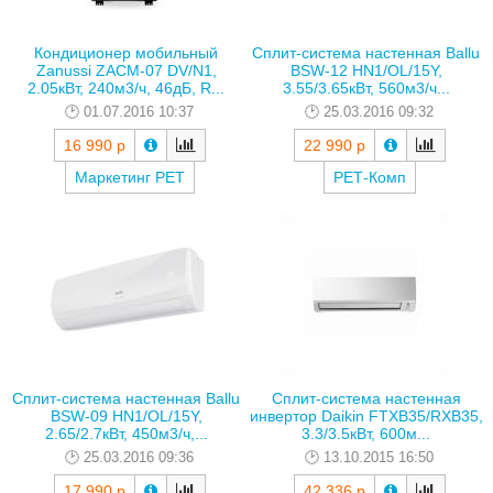
Кондиционер мобильный
Сплит-система настенная Ballu
Zanussi ZACM-07 DV/N1,
BSW-12 HN1/OL/15Y,
2.05кВт, 240м3/ч, 46дБ, R...
3.55/3.65кВт, 560м3/ч...
01.07.2016 10:37
25.03.2016 09:32
16 990 р
22 990 р
Маркетинг РЕТ
РЕТ-Комп
Сплит-система настенная Ballu
Сплит-система настенная
BSW-09 HN1/OL/15Y,
инвертор Daikin FTXB35/RXB35,
2.65/2.7кВт, 450м3/ч,...
3.3/3.5кВт, 600м...
25.03.2016 09:36
13.10.2015 16:50
17 990 р
42 336 р