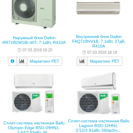
Внутренний блок Daikin
Наружный блок Daikin
FAQ71BVV1B, 7.1кВт, 37дБ,
RR71B2W1B/-40T, 7.1кВт, R410A
R410A
07.03.2019 18:20
07.03.2019 18:19
Маркетинг РЕТ
Маркетинг РЕТ
Сплит-система настенная Ballu
Сплит-система настенная Ballu
Lagoon BSD-12HN1,
Olympio Edge BSO-09HN1,
3.52/3.81кВт, 560м3/ч,...
2.64/2.93кВт, 45...