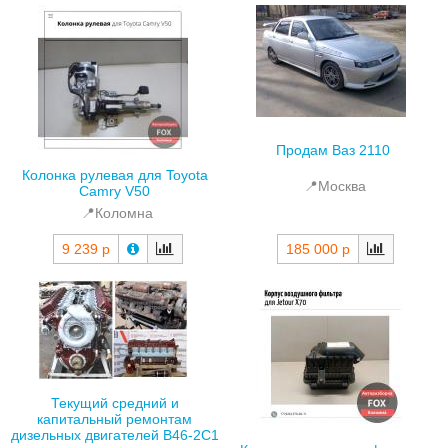
Продам Ваз 2110
Колонка рулевая для Toyota
📍Москва
Camry V50
📍Коломна
9 239 р
185 000 р
Текущий средний и
капитальный ремонтам
дизельных двигателей В46-2С1