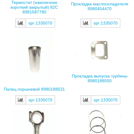
Термостат (наконечник
Прокладка маслоохладителя
короткий закрытый) 82С
8980454470
8981587780
spr:1335070
spr:1335070
Прокладка выпуска турбины
8980188550
Палец поршневой 8980188631
spr:1335070
spr:1335070