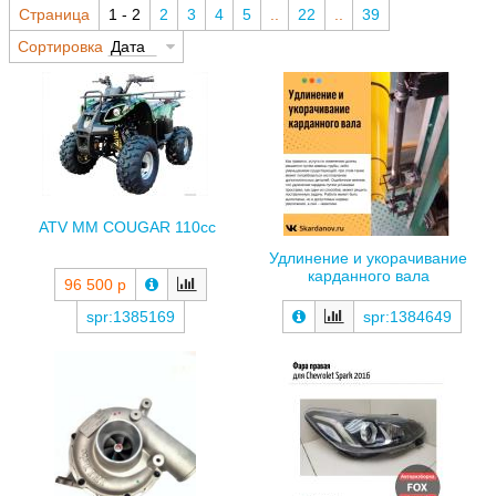
Страница
1 - 2
2
3
4
5
..
22
..
39
Сортировка
Дата
ATV MM COUGAR 110сс
Удлинение и укорачивание
карданного вала
96 500 р
spr:1385169
spr:1384649