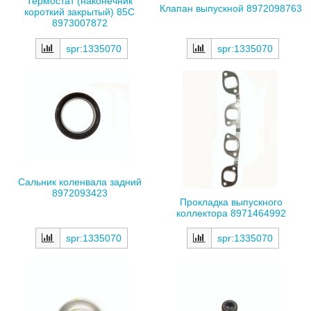
Термостат (наконечник
Клапан выпускной 8972098763
короткий закрытый) 85С
8973007872
spr:1335070
spr:1335070
Сальник коленвала задний
8972093423
Прокладка выпускного
коллектора 8971464992
spr:1335070
spr:1335070