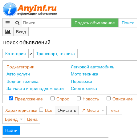
Подать объявление
Поиск
Вход
Поиск объявлений
Категория
>
Транспорт, техника
Подкатегории
Легковой автомобиль
Авто услуги
Мото техника
Водная техника
Перевозки
Запчасти и принадлежности
Спецтехника
Предложение
Спрос
Новость
Описание
Характеристики
Все
Очистить
Место
Текст
Бренд
Цена
Найти