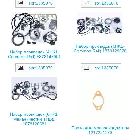
spr:1335070
spr:1335070
Набор прокладок (6HK1-
Common Rail) 1878129820
Набор прокладок (4HK1-
Common Rail) 5878148901
spr:1335070
spr:1335070
Набор прокладок (6HK1-
Механический ТНВД)
1878120681
Прокладка маслоохладителя
1217291170