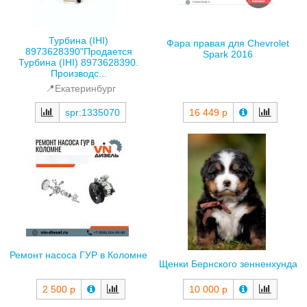
Турбина (IHI)
Фара правая для Chevrolet
8973628390"Продается
Spark 2016
Турбина (IHI) 8973628390.
Производс...
📍Екатеринбург
16 449 р
spr:1335070
Ремонт насоса ГУР в Коломне
Щенки Бернского зенненхунда
2 500 р
10 000 р