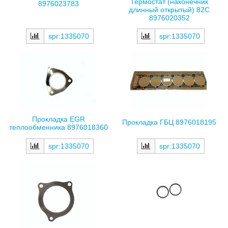
Термостат (наконечник
8976023783
длинный открытый) 82С
8976020352
spr:1335070
spr:1335070
Прокладка EGR
Прокладка ГБЦ 8976018195
теплообменника 8976018360
spr:1335070
spr:1335070