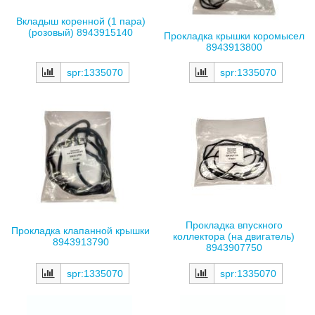
Вкладыш коренной (1 пара)
(розовый) 8943915140
Прокладка крышки коромысел
8943913800
spr:1335070
spr:1335070
Прокладка впускного
Прокладка клапанной крышки
коллектора (на двигатель)
8943913790
8943907750
spr:1335070
spr:1335070