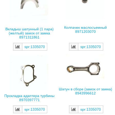
Колпачек маслосъемный
Вкладыш шатунный (1 пара)
8971203070
(желтый) замок от замка
8971311861
spr:1335070
spr:1335070
Шатун в сборе (замок от замка)
8943996612
Прокладка адаптера турбины
8970397771
spr:1335070
spr:1335070