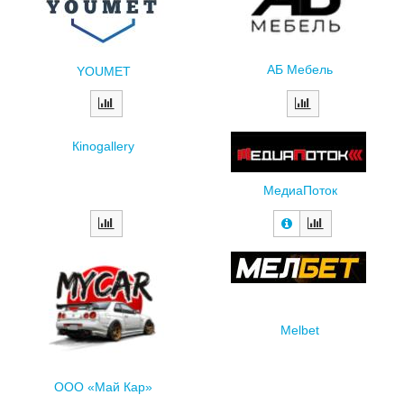
АБ Мебель
YOUMET
Кinogallery
МедиаПоток
Melbet
ООО «Май Кар»