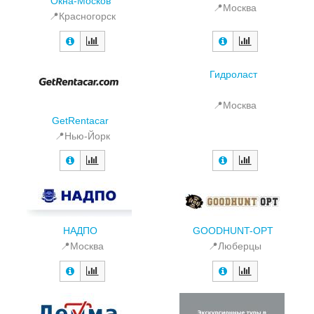
Окна-Москов
📍Москва
📍Красногорск
Гидроласт
📍Москва
GetRentacar
📍Нью-Йорк
GOODHUNT-OPT
НАДПО
📍Люберцы
📍Москва