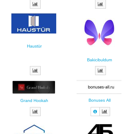
Haustür
Вakicibuldum
Вonuses Аll
Grand Hookah