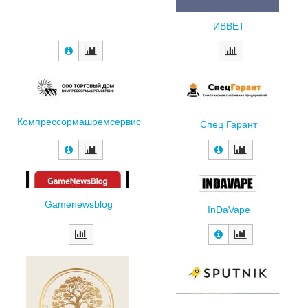
ИВВЕТ
Компрессормашремсервис
Спец Гарант
Gamenewsblog
InDaVape