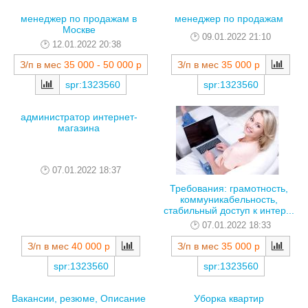
менеджер по продажам в
менеджер по продажам
Москве
09.01.2022 21:10
12.01.2022 20:38
З/п в мес
35 000 р
З/п в мес
35 000 - 50 000 р
spr:1323560
spr:1323560
администратор интернет-
магазина
07.01.2022 18:37
Требования: грамотность,
коммуникабельность,
стабильный доступ к интер...
07.01.2022 18:33
З/п в мес
40 000 р
З/п в мес
35 000 р
spr:1323560
spr:1323560
Вакансии, резюме, Описание
Уборка квартир