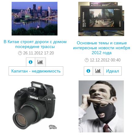
В Китае строят дороги с домом
Основные темы и самые
посередине трассы
интересные новости ноября
2012 года
26.11.2012 17:20
12.12.2012 00:40
Капитан - недвижимость
Идеал