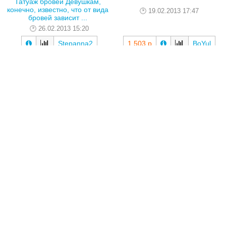
Татуаж бровей Девушкам,
конечно, известно, что от вида
бровей зависит ...
Шикарный, яркий лиф. Модель
26.02.2013 15:20
украсит форму груди,
эффектно продемонстри...
19.02.2013 17:47
Stepanna2
1 503 р
BoYul
Спальня вашей мечты... Какая
она? Создавая интерьер для
своей спальни,...
Гантели эргономичной формы с
скругленными краями,
предназначены для бе...
11.02.2013 17:47
21.02.2013 14:44
SelivTat
590 р
Stepanna2