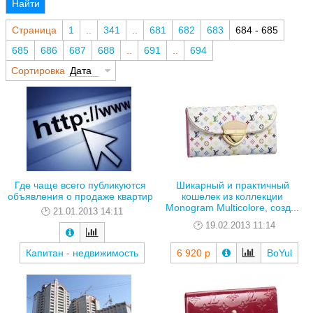
Найти
Страница
1
..
341
..
681
682
683
684 - 685
685
686
687
688
..
691
..
694
Сортировка
Дата
Шикарный и практичный
Где чаще всего публикуются
кошелек из коллекции
объявления о продаже квартир
Monogram Multicolore, созд...
21.01.2013 14:11
19.02.2013 11:14
Капитан - недвижимость
6 920 р
BoYul