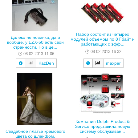
Набор состоит из четырёх
Далеко не новинка, да и
модулей объёмом по 8 Гбайт и
вообще, у EZX-60 есть свои
работающих с эфф...
странности. Но в це...
08.02.2013 16:32
06.02.2013 11:06
KazDen
maxper
Компания Delphi Product &
Service представила новую
Свадебное платье кремового
систему обслуживан...
цвета со шлейфом.