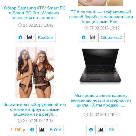
Обзор Samsung ATIV Smart PC
ТСА пилинги — эффективный
и Smart PC Pro. Windows-
способ борьбы с ненавистными
планшеты по-южноко...
морщинками. Есл...
27.02.2013 10:49
27.02.2013 13:12
KazDen
Stepanna2
Мы представляем вашему
вниманию новый материал из
Восхитительный кружевной топ
цикла «Хиты продаж»,...
с мягкими треугольными
чашечками на регул...
13.02.2013 18:22
27.02.2013 12:13
1 750 р
BoYul
DK