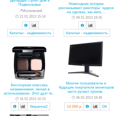
Депардье строит дом в
Новогодние истории
Подмосковье
рассказывают риелторы: чудеса
📍Московский
на сделках, как жить ...
21.01.2013 15:14
09.01.2013 19:25
Капитан - недвижимость
Капитан - недвижимость
Многие пользователи и
Бесспорная классика,
будущие покупатели мониторов
незаменимая, легкая в
часто ругают произв...
использовании. Этот дуэт те...
06.02.2013 18:48
16.02.2013 10:23
Stepanna2
14 000 р
DK