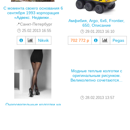
С момента своего основания 6
сентября 1993 корпорация
«Адвекс. Недвижи...
Амфибия, Argo, 6x6, Frontier,
📍Санкт-Петербург
650, Описание
25.02.2013 16:55
29.01.2013 16:10
Nikvik
702 772 р
Pegas
Очаровательные колготки на
Модные теплые колготки с
удобном поясе. Модель
оригинальным рисунком.
выполнена из мягкой э...
Великолепно сочетаются...
28.02.2013 14:23
28.02.2013 13:57
320 р
BoYul
570 р
BoYul