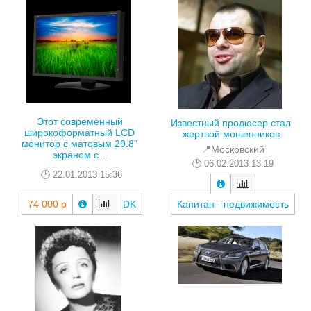
Этот современный
Известный продюсер стал
широкоформатный LCD
жертвой мошенников
монитор с матовым 29.8"
📍Московский
экраном с...
06.02.2013 13:19
22.01.2013 15:36
74 000 р
DK
Капитан - недвижимость