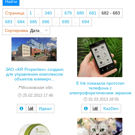
Найти
Страница
1
..
340
..
679
680
681
682 - 683
683
684
685
686
..
690
..
694
Сортировка
Дата
ЗАО «KR Properties» создано
для управления комплексом
объектов коммерч...
E Ink показала прототип
📍Московская обл.
телефона с
электрофоретическим экраном
25.02.2013 17:46
01.03.2013 18:55
Идеал
KazDen