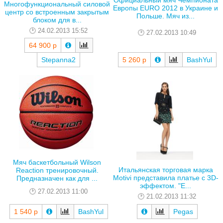
Официальный мяч Чемпионата
Многофункциональный силовой
Европы EURO 2012 в Украине и
центр со встроенным закрытым
Польше. Мяч из...
блоком для в...
24.02.2013 15:52
27.02.2013 10:49
64 900 р
Stepanna2
5 260 р
BashYul
Мяч баскетбольный Wilson
Итальянская торговая марка
Reaction тренировочный.
Motivi представила платье с 3D-
Предназначен как для ...
эффектом. "E...
27.02.2013 11:00
21.02.2013 11:32
1 540 р
BashYul
Pegas