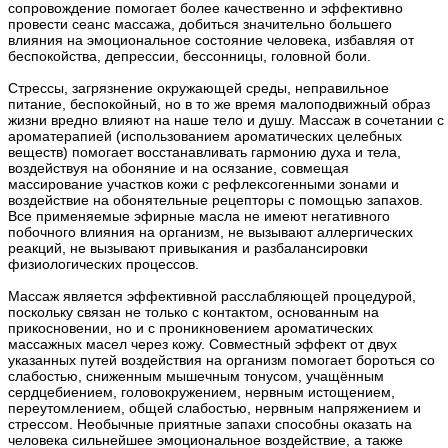
сопровождение помогает более качественно и эффективно
провести сеанс массажа, добиться значительно большего
влияния на эмоциональное состояние человека, избавляя от
беспокойства, депрессии, бессонницы, головной боли.
Стрессы, загрязнение окружающей среды, неправильное
питание, беспокойный, но в то же время малоподвижный образ
жизни вредно влияют на наше тело и душу. Массаж в сочетании с
ароматерапией (использованием ароматических целебных
веществ) помогает восстанавливать гармонию духа и тела,
воздействуя на обоняние и на осязание, совмещая
массирование участков кожи с рефлексогенными зонами и
воздействие на обонятельные рецепторы с помощью запахов.
Все применяемые эфирные масла не имеют негативного
побочного влияния на организм, не вызывают аллергических
реакций, не вызывают привыкания и разбалансировки
физиологических процессов.
Массаж является эффективной расслабляющей процедурой,
поскольку связан не только с контактом, основанным на
прикосновении, но и с проникновением ароматических
массажных масел через кожу. Совместный эффект от двух
указанных путей воздействия на организм помогает бороться со
слабостью, сниженным мышечным тонусом, учащённым
сердцебиением, головокружением, нервным истощением,
переутомлением, общей слабостью, нервным напряжением и
стрессом. Необычные приятные запахи способны оказать на
человека сильнейшее эмоциональное воздействие, а также