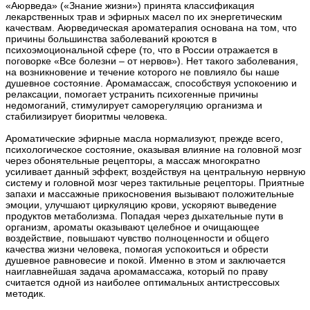
«Аюрведа» («Знание жизни») принята классификация
лекарственных трав и эфирных масел по их энергетическим
качествам. Аюрведическая ароматерапия основана на том, что
причины большинства заболеваний кроются в
психоэмоциональной сфере (то, что в России отражается в
поговорке «Все болезни – от нервов»). Нет такого заболевания,
на возникновение и течение которого не повлияло бы наше
душевное состояние. Аромамассаж, способствуя успокоению и
релаксации, помогает устранить психогенные причины
недомоганий, стимулирует саморегуляцию организма и
стабилизирует биоритмы человека.
Ароматические эфирные масла нормализуют, прежде всего,
психологическое состояние, оказывая влияние на головной мозг
через обонятельные рецепторы, а массаж многократно
усиливает данный эффект, воздействуя на центральную нервную
систему и головной мозг через тактильные рецепторы. Приятные
запахи и массажные прикосновения вызывают положительные
эмоции, улучшают циркуляцию крови, ускоряют выведение
продуктов метаболизма. Попадая через дыхательные пути в
организм, ароматы оказывают целебное и очищающее
воздействие, повышают чувство полноценности и общего
качества жизни человека, помогая успокоиться и обрести
душевное равновесие и покой. Именно в этом и заключается
наиглавнейшая задача аромамассажа, который по праву
считается одной из наиболее оптимальных антистрессовых
методик.