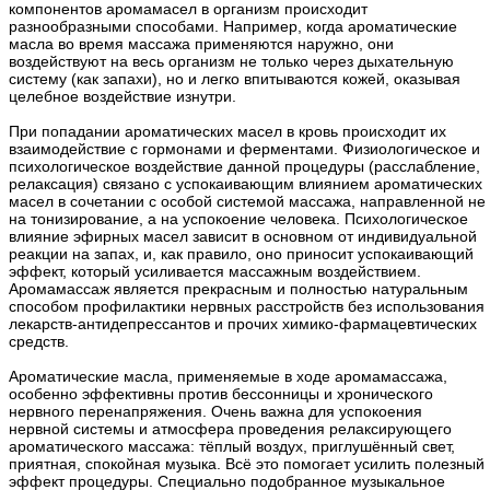
компонентов аромамасел в организм происходит
разнообразными способами. Например, когда ароматические
масла во время массажа применяются наружно, они
воздействуют на весь организм не только через дыхательную
систему (как запахи), но и легко впитываются кожей, оказывая
целебное воздействие изнутри.
При попадании ароматических масел в кровь происходит их
взаимодействие с гормонами и ферментами. Физиологическое и
психологическое воздействие данной процедуры (расслабление,
релаксация) связано с успокаивающим влиянием ароматических
масел в сочетании с особой системой массажа, направленной не
на тонизирование, а на успокоение человека. Психологическое
влияние эфирных масел зависит в основном от индивидуальной
реакции на запах, и, как правило, оно приносит успокаивающий
эффект, который усиливается массажным воздействием.
Аромамассаж является прекрасным и полностью натуральным
способом профилактики нервных расстройств без использования
лекарств-антидепрессантов и прочих химико-фармацевтических
средств.
Ароматические масла, применяемые в ходе аромамассажа,
особенно эффективны против бессонницы и хронического
нервного перенапряжения. Очень важна для успокоения
нервной системы и атмосфера проведения релаксирующего
ароматического массажа: тёплый воздух, приглушённый свет,
приятная, спокойная музыка. Всё это помогает усилить полезный
эффект процедуры. Специально подобранное музыкальное