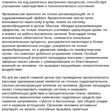
повлиять на ход различных внутренних процессов, способствуя
улучшению самочувствия и психологического состояния.
Аромамассаж приносит не только релаксирующий, но и
оздоравливающий эффект. Ароматические масла легко
впитываются через кожу в кровь, влияя на систему
кровообращения в целом. Массаж, обладая разогревающим
эффектом, не только локально усиливает циркуляцию крови, но
и влияет на работу внутренних органов. Благодаря этому
значительно облегчается боль, снимаются локальные
воспалительные процессы, расширяются капилляры и более
крупные кровеносные сосуды; ускоряется не только
кровообращение, но и движение лимфы по лимфатическим
путям, что помогает добиться устранения отёков. Особый
оздоровительный результат процедуры массажа с применением
эфирных масел связан с суммированием их благотворных
влияний на человека, что вызывает мощнейшее синергетическое
воздействие.
Но всё же самой главной целью при проведении ароматического
массажа (аромамассажа) является не столько оздоровительное,
сколько релаксирующее влияние на человека. Данная процедура
может стимулировать нервную систему и оказывать
расслабляющее действие в эмоциональном плане, являясь
отличным заменителем химических седативных средств при
нервном напряжении, стрессе и бессоннице, при общем упадке
сил и нервном истощении. Организм человека мгновенно
реагирует на запахи, способные вызывать приятные