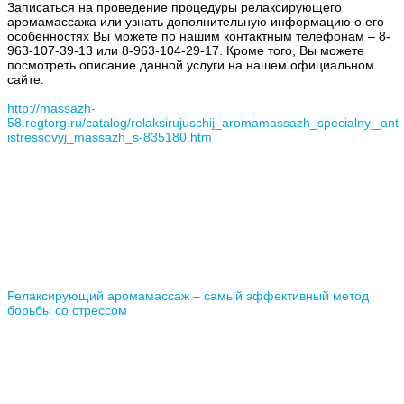
Записаться на проведение процедуры релаксирующего
аромамассажа или узнать дополнительную информацию о его
особенностях Вы можете по нашим контактным телефонам – 8-
963-107-39-13 или 8-963-104-29-17. Кроме того, Вы можете
посмотреть описание данной услуги на нашем официальном
сайте:
http://massazh-
58.regtorg.ru/catalog/relaksirujuschij_aromamassazh_specialnyj_ant
istressovyj_massazh_s-835180.htm
Релаксирующий аромамассаж – самый эффективный метод
борьбы со стрессом