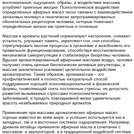
воспоминания, ощущения, образы, а воздействие массажа
углубляет приятные эмоции. Психологическое воздействие
определённых эфирных масел тесно связано с взаимодействием
запаховых молекул и генетически запрограммированных
обонятельных рецепторов человека, которые помечают
определённые запахи как приятные и полезные.
Массаж и ароматы растений нормализуют настроение, снимают
усталость, улучшают память, укрепляют сон, они способны
отрегулировать многие процессы в организме и возобновить его
правильное функционирование, способствуя восстановлению
механизмов саморегуляции и стабилизируя биоритмы человека.
Вдыхая ароматизированный эфирными маслами воздух, человек
получает очень ценные биологически активные регуляторы, а
массаж значительно усиливает целительное воздействие
ароматерапии. Таким образом, аромамассаж – это
профилактический и полностью натуральный способ
поддержания хорошей психоэмоциональной и физической
формы, позволяющий снять постоянные стрессы, не допустить
развития вызываемых стрессами психосоматических
заболеваний, и придать повседневной жизни удивительную
красоту незабываемых природных ароматов.
Применение при массаже ароматических эфирных масел
хорошо известно во всём мире, и успешно используется как в
западных, так и в восточных системах оздоровления. Например,
древние китайцы применяли эфирные масла в сочетании с
массажом и акупунктурой, а в традиционной индийской системе