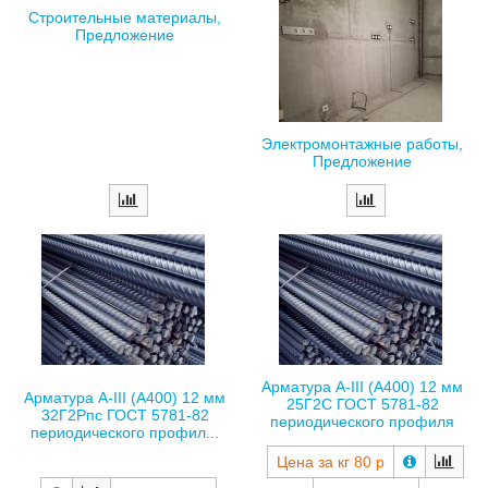
Строительные материалы,
Предложение
Электромонтажные работы,
Предложение
Арматура А-III (А400) 12 мм
Арматура А-III (А400) 12 мм
25Г2С ГОСТ 5781-82
32Г2Рпс ГОСТ 5781-82
периодического профиля
периодического профил...
Цена за кг
80 р