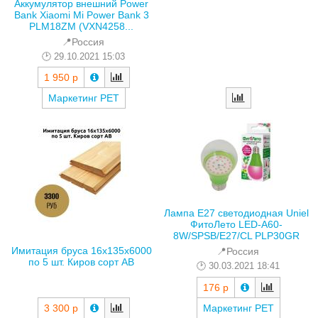
Аккумулятор внешний Power
Bank Xiaomi Mi Power Bank 3
PLM18ZM (VXN4258...
📍Россия
29.10.2021 15:03
1 950 р
Маркетинг РЕТ
Лампа E27 светодиодная Uniel
ФитоЛето LED-A60-
8W/SPSB/E27/CL PLP30GR
Имитация бруса 16х135х6000
📍Россия
по 5 шт. Киров сорт АВ
30.03.2021 18:41
176 р
3 300 р
Маркетинг РЕТ