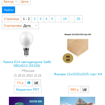
Бренд
Цена
Найти
Страница
1 - 2
2
3
4
5
..
15
..
25
Сортировка
Дата
Лампа E14 светодиодная Saffit
SBG4513 (55158)
📍Россия
Фанера 12х1525х1525 сорт 4/4
28.01.2022 15:24
73 р
985 р
Маркетинг РЕТ