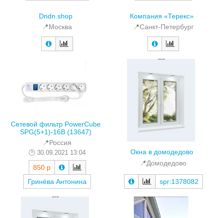
Dndn.shop
Компания «Терекс»
📍Москва
📍Санкт-Петербург
Сетевой фильтр PowerCube
SPG(5+1)-16B (13647)
📍Россия
Окна в домодедово
30.09.2021 13:04
📍Домодедово
850 р
Гринёва Антонина
spr:1378082