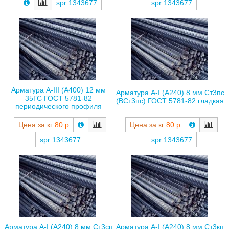
spr:1343677
spr:1343677
Арматура А-III (А400) 12 мм
Арматура А-I (А240) 8 мм Ст3пс
35ГС ГОСТ 5781-82
(ВСт3пс) ГОСТ 5781-82 гладкая
периодического профиля
Цена за кг
80 р
Цена за кг
80 р
spr:1343677
spr:1343677
Арматура А-I (А240) 8 мм Ст3сп
Арматура А-I (А240) 8 мм Ст3кп