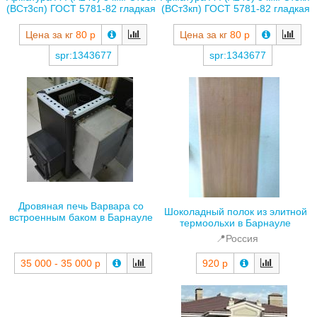
(ВСт3сп) ГОСТ 5781-82 гладкая
(ВСт3кп) ГОСТ 5781-82 гладкая
Цена за кг
80 р
Цена за кг
80 р
spr:1343677
spr:1343677
Дровяная печь Варвара со
Шоколадный полок из элитной
встроенным баком в Барнауле
термоольхи в Барнауле
📍Россия
35 000 - 35 000 р
920 р