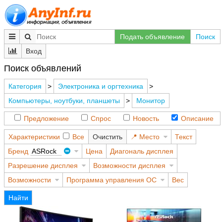
Подать объявление
Поиск
Вход
Поиск объявлений
Категория
>
Электроника и оргтехника
>
Компьютеры, ноутбуки, планшеты
>
Монитор
Предложение
Спрос
Новость
Описание
Характеристики
Все
Очистить
Место
Текст
Бренд
ASRock
Цена
Диагональ дисплея
Разрешение дисплея
Возможности дисплея
Возможности
Программа управления ОС
Вес
Найти