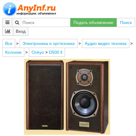
Подать объявление
Поиск
Вход
Все
>
Электроника и оргтехника
>
Аудио видео техника
>
Колонки
>
Onkyo
>
D500 ll