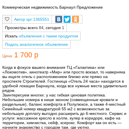
Коммерческая недвижимость Барнаул Предложение
spr:1365551
Просмотры всего
84
, сегодня
1
Искать
объявления с таким продуктом
Подать аналогичное объявление
1 700 р
Цена
Когда в фокусе вашего внимания ТЦ «Галактика» или
«Локомотив», кинотеатр «Мир» или просто вокзал, то наверняка
вы ищете отель с расположением близко или прямо на
проспекте Строителей. Гостиница «Отель 24 часа» находится в
удобной локации Барнаула, когда все нужные места удивительно
рядом.
Заинтересуем многих: у нас гибкая ценовая политика.
Небольшие номера в нише эконом (совмещенные кровати и
раздельные), баланс комфорта в Полулюксе, а также 4-местный
Семейный номер квадратурой 55 м2 с возможностью за
небольшую доплату выгодно расширить до 6-местного. Сервис и
услуги: массажное кресло в холле, кулер в коридоре, кафе на
территории, химчистка, сейф, ксерокс. Комфорт как он есть —
начните знакомство с городом там, где уютно.