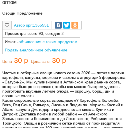
оптом
Овощи Предложение
spr:1365551
Просмотры всего
93
, сегодня
2
Искать
объявления с таким продуктом
Подать аналогичное объявление
30 р
30 р
Цена
Цена за кг
Чистые и отборные овощи нового сезона 2026 — летняя партия
картофеля, капусты, моркови и свеклы с агроугодий фермерства
«Сатурн-2». Мы культивируем в Алтайском крае ранние сорта,
которые быстро созревают, чтобы как можно быстрее удалось
приготовить вкусные летние блюда — окрошку, борщ, щи и
овощные салаты.
Какие скороспелые сорта выращиваем? Картофель Коломба,
Вега, Ред Соня, Ривьера, Лисана и Людмила. Морковь Каспий и
Абако, капуста Джетодор и среднеспелая свекла Купчиха и
Детройт. Доставка почти в любой район — от Алейского,
Завьяловского и Косихинского до Локтевского, Ребрихинского и
Троицкого. Овощи в розничной сетке прямо от производителя
оптом или отгрузка до 100 тонн картофеля в сутки — одинаково