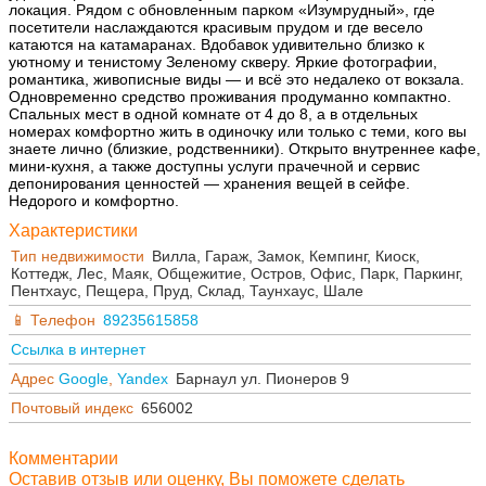
локация. Рядом с обновленным парком «Изумрудный», где
посетители наслаждаются красивым прудом и где весело
катаются на катамаранах. Вдобавок удивительно близко к
уютному и тенистому Зеленому скверу. Яркие фотографии,
романтика, живописные виды — и всё это недалеко от вокзала.
Одновременно средство проживания продуманно компактно.
Спальных мест в одной комнате от 4 до 8, а в отдельных
номерах комфортно жить в одиночку или только с теми, кого вы
знаете лично (близкие, родственники). Открыто внутреннее кафе,
мини-кухня, а также доступны услуги прачечной и сервис
депонирования ценностей — хранения вещей в сейфе.
Недорого и комфортно.
Характеристики
Тип недвижимости
Вилла, Гараж, Замок, Кемпинг, Киоск,
Коттедж, Лес, Маяк, Общежитие, Остров, Офис, Парк, Паркинг,
Пентхаус, Пещера, Пруд, Склад, Таунхаус, Шале
Телефон
89235615858
Ссылка в интернет
Адрес
Google
,
Yandex
Барнаул ул. Пионеров 9
Почтовый индекс
656002
Комментарии
Оставив отзыв или оценку, Вы поможете сделать