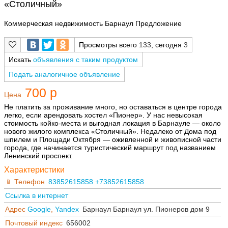
«Столичный»
Коммерческая недвижимость Барнаул Предложение
Просмотры всего
133
, сегодня
3
Искать
объявления с таким продуктом
Подать аналогичное объявление
700 р
Цена
Не платить за проживание много, но оставаться в центре города
легко, если арендовать хостел «Пионер». У нас невысокая
стоимость койко-места и выгодная локация в Барнауле — около
нового жилого комплекса «Столичный». Недалеко от Дома под
шпилем и Площади Октября — оживленной и живописной части
города, где начинается туристический маршрут под названием
Ленинский проспект.
Характеристики
Телефон
83852615858 +73852615858
Ссылка в интернет
Адрес
Google
,
Yandex
Барнаул Барнаул ул. Пионеров дом 9
Почтовый индекс
656002