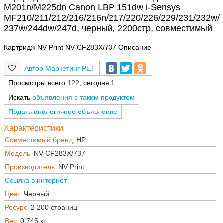
M201n/M225dn Canon LBP 151dw i-Sensys
MF210/211/212/216/216n/217/220/226/229/231/232w/
237w/244dw/247d, черный, 2200стр, совместимый
Картридж NV Print NV-CF283X/737 Описание
Маркетинг РЕТ
Просмотры всего
122
, сегодня
1
Искать
объявления с таким продуктом
Подать аналогичное объявление
Характеристики
Совместимый бренд
HP
Модель
NV-CF283X/737
Производитель
NV Print
Ссылка в интернет
Цвет
Черный
Ресурс
2 200 страниц
Вес
0.745 кг