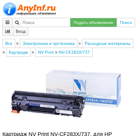
Подать объявление
Поиск
Вход
Все
>
Электроника и оргтехника
>
Расходные материалы
>
Картридж
>
NV Print
>
NV-CF283X/737
Картридж NV Print NV-CF283X/737, для HP