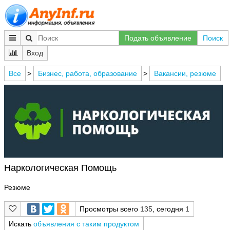
Подать объявление
Поиск
Вход
Все
>
Бизнес, работа, образование
>
Вакансии, резюме
Наркологическая Помощь
Резюме
Просмотры всего
135
, сегодня
1
Искать
объявления с таким продуктом