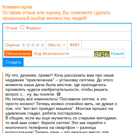
Комментарии
Оставив отзыв или оценку, Вы поможете сделать
правильный выбор множеству людей!
Отзыв
Формат
Оценка
Место
ФИО
Код безопасности
Новый
Создать
Ну что, дачники, привет! Хочу рассказать вам про наше
недавнее "приключение" – установку септика. До этого
момента наша дача была местом, где приходилось
проявлять чудеса изобретательности, чтобы решить
вопрос с... ну, вы поняли.
😅
Но теперь всё изменилось! Поставили септик, и это
просто космос! Теперь можно спокойно жить, не думая о
том, что "вот-вот приедет машина". Монтаж прошел на
удивление гладко, ребята постарались.
В общем, если вы еще мучаетесь со старыми методами,
то мой вам совет: берите септик! Это как перейти с
кнопочного телефона на смартфон – разница
колоссальная! Теперь дача – это реально место для